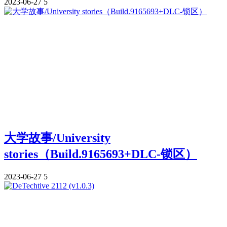
2023-06-27
5
大学故事/University
stories（Build.9165693+DLC-锁区）
2023-06-27
5