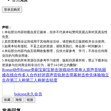
登录后购买
声明：
1.本站部分内容转载自其它媒体，但并不代表本站赞同其观点和对其真实性
负责。
2.若您需要商业运营或用于其他商业活动，请您购买正版授权并合法使用。
3.如果本站有侵犯、不妥之处的资源，请联系我们。将会第一时间解决！
4.本站部分内容均由互联网收集整理，仅供大家参考、学习，不存在任何商
业目的与商业用途。
5.本站提供的所有资源仅供参考学习使用，版权归原著所有，禁止下载本站
资源参与任何商业和非法行为，请于24小时之内删除!
Rogue动作
Rogue类
刷宝
刷宝射击游戏
动作类
单人
原声音轨
困
难
在线合作
多人合作
好评原声音轨
射击
弹幕射击
抢先体验
独立
生存
第三人称
第三人称射击
轻度
bokong
永久会员
收藏
海报
链接
发表回复