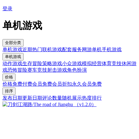
登录
单机游戏
全部分类
单机游戏
近期热门
联机游戏
配套服务
网游单机
手机游戏
单机游戏
动作游戏
生存冒险
策略游戏
小众游戏
模拟经营
体育竞技
休闲游
戏
恐怖冒险
赛车竞技
射击游戏
角色扮演
价格
价格
免费
付费
会员免费
会员折扣
永久会员免费
排序
发布日期
更新日期
评论数量
随机展示
热度排行