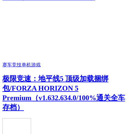
赛车竞技
单机游戏
极限竞速：地平线5 顶级加载捆绑
包/FORZA HORIZON 5
Premium（v1.632.634.0/100%通关全车
存档）