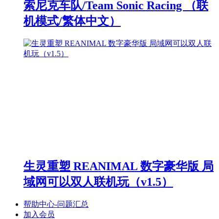
索尼克车队/Team Sonic Racing （联
机模式/繁体中文）
生灵重塑 REANIMAL 数字豪华版 局
域网可以双人联机玩（v1.5）
帮助中心-问题汇总
加入会员