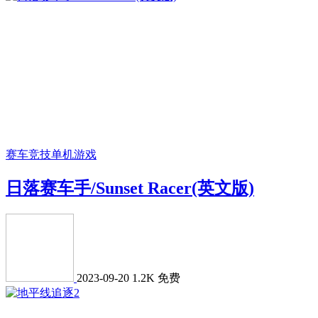
赛车竞技
单机游戏
日落赛车手/Sunset Racer(英文版)
2023-09-20
1.2K
免费