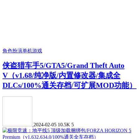
角色扮演
单机游戏
侠盗猎车手5/GTA5/Grand Theft Auto
V（v1.68/纯净版/内置修改器/集成全
DLCs/100%通关存档/可扩展MOD功能）
2024-02-05
10.5K
5