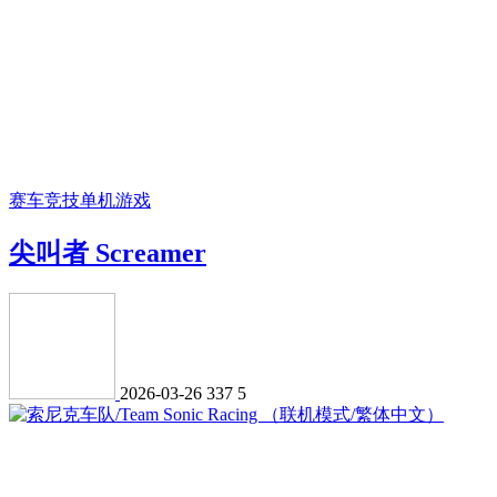
赛车竞技
单机游戏
尖叫者 Screamer
2026-03-26
337
5