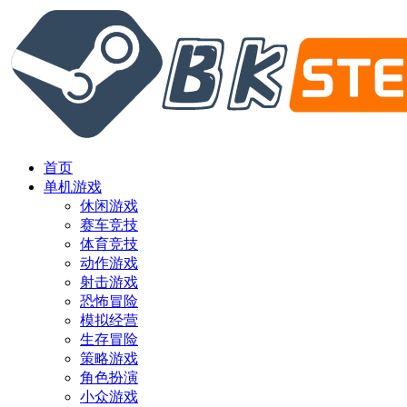
首页
单机游戏
休闲游戏
赛车竞技
体育竞技
动作游戏
射击游戏
恐怖冒险
模拟经营
生存冒险
策略游戏
角色扮演
小众游戏