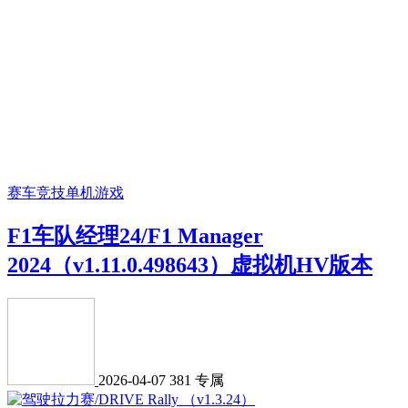
赛车竞技
单机游戏
F1车队经理24/F1 Manager
2024（v1.11.0.498643）虚拟机HV版本
2026-04-07
381
专属