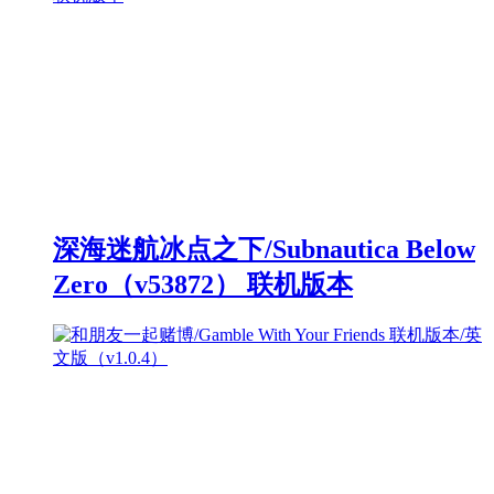
深海迷航冰点之下/Subnautica Below
Zero（v53872） 联机版本