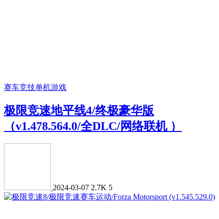
赛车竞技
单机游戏
极限竞速地平线4/终极豪华版
（v1.478.564.0/全DLC/网络联机 ）
2024-03-07
2.7K
5