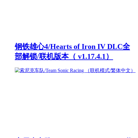
钢铁雄心4/Hearts of Iron IV DLC全
部解锁/联机版本（ v1.17.4.1）