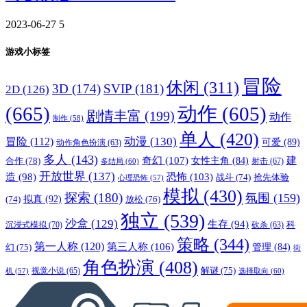
2023-06-27
5
游戏小标签
冒险
休闲
(311)
3D
(174)
SVIP
(181)
2D
(126)
(665)
动作
(605)
剧情丰富
(199)
动作
制作
(58)
单人
(420)
动漫
(130)
冒险
(112)
可爱
(89)
动作角色扮演
(63)
多人
(143)
奇幻
(107)
建
合作
(78)
女性主角
(84)
射击
(67)
多结局
(60)
开放世界
(137)
恐怖
(103)
造
(98)
战斗
(74)
抢先体验
心理恐怖
(57)
模拟
(430)
探索
(180)
氛围
(159)
拟真
(92)
放松
(76)
(74)
独立
(539)
沙盒
(129)
生存
(94)
沉浸式模拟
(70)
科
砍杀
(63)
策略
(344)
第一人称
(120)
第三人称
(106)
管理
(84)
幻
(75)
街
角色扮演
(408)
解谜
(75)
视觉小说
(65)
选择取向
(60)
机
(57)