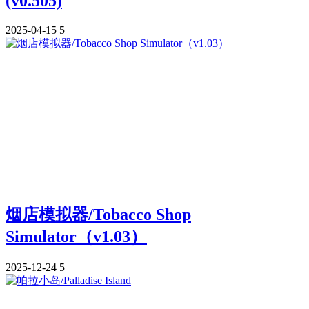
(v0.505)
2025-04-15
5
烟店模拟器/Tobacco Shop
Simulator（v1.03）
2025-12-24
5