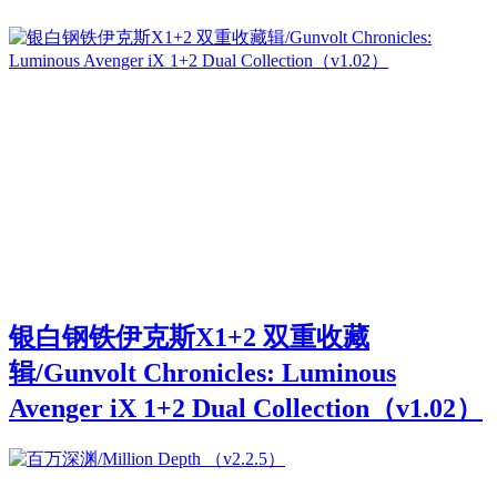
银白钢铁伊克斯X1+2 双重收藏
辑/Gunvolt Chronicles: Luminous
Avenger iX 1+2 Dual Collection（v1.02）