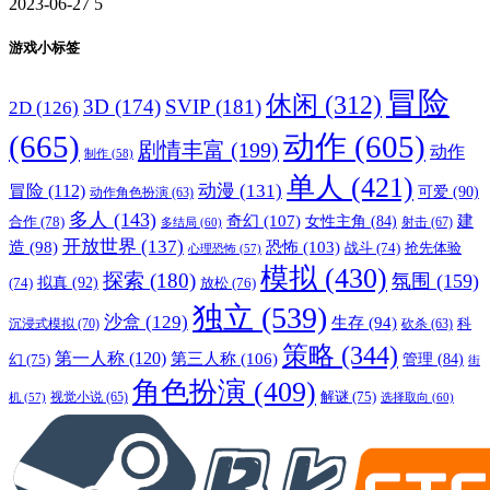
2023-06-27
5
游戏小标签
冒险
休闲
(312)
3D
(174)
SVIP
(181)
2D
(126)
(665)
动作
(605)
剧情丰富
(199)
动作
制作
(58)
单人
(421)
动漫
(131)
冒险
(112)
可爱
(90)
动作角色扮演
(63)
多人
(143)
奇幻
(107)
建
合作
(78)
女性主角
(84)
射击
(67)
多结局
(60)
开放世界
(137)
恐怖
(103)
造
(98)
战斗
(74)
抢先体验
心理恐怖
(57)
模拟
(430)
探索
(180)
氛围
(159)
拟真
(92)
放松
(76)
(74)
独立
(539)
沙盒
(129)
生存
(94)
沉浸式模拟
(70)
科
砍杀
(63)
策略
(344)
第一人称
(120)
第三人称
(106)
管理
(84)
幻
(75)
街
角色扮演
(409)
解谜
(75)
视觉小说
(65)
选择取向
(60)
机
(57)