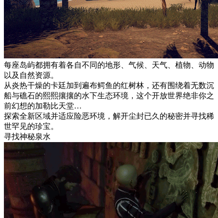
每座岛屿都拥有着各自不同的地形、气候、天气、植物、动物
以及自然资源。
从炎热干燥的卡廷加到遍布鳄鱼的红树林，还有围绕着无数沉
船与礁石的熙熙攘攘的水下生态环境，这个开放世界绝非你之
前幻想的加勒比天堂…
探索全新区域并适应险恶环境，解开尘封已久的秘密并寻找稀
世罕见的珍宝。
寻找神秘泉水