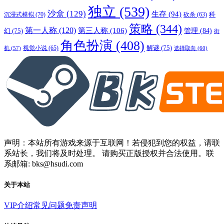
独立
(539)
沙盒
(129)
生存
(94)
沉浸式模拟
(70)
科
砍杀
(63)
策略
(344)
第一人称
(120)
第三人称
(106)
管理
(84)
幻
(75)
街
角色扮演
(408)
解谜
(75)
视觉小说
(65)
选择取向
(60)
机
(57)
声明：本站所有游戏来源于互联网！若侵犯到您的权益，请联
系站长，我们将及时处理。 请购买正版授权并合法使用。联
系邮箱: bks@hsudi.com
关于本站
VIP介绍
常见问题
免责声明