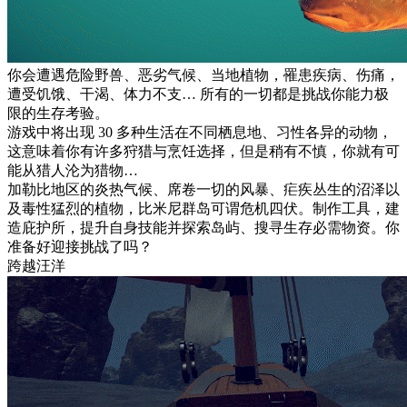
你会遭遇危险野兽、恶劣气候、当地植物，罹患疾病、伤痛，
遭受饥饿、干渴、体力不支… 所有的一切都是挑战你能力极
限的生存考验。
游戏中将出现 30 多种生活在不同栖息地、习性各异的动物，
这意味着你有许多狩猎与烹饪选择，但是稍有不慎，你就有可
能从猎人沦为猎物…
加勒比地区的炎热气候、席卷一切的风暴、疟疾丛生的沼泽以
及毒性猛烈的植物，比米尼群岛可谓危机四伏。制作工具，建
造庇护所，提升自身技能并探索岛屿、搜寻生存必需物资。你
准备好迎接挑战了吗？
跨越汪洋