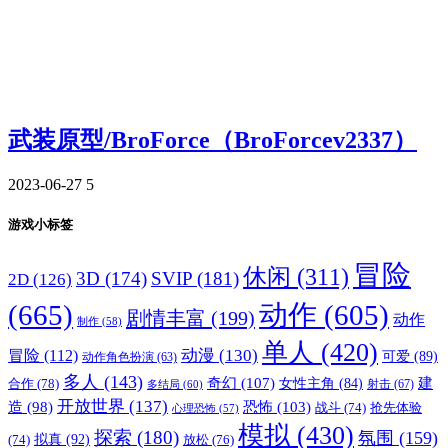
武装原型/BroForce（BroForcev2337）
2023-06-27
5
游戏小标签
冒险
休闲
(311)
3D
(174)
SVIP
(181)
2D
(126)
(665)
动作
(605)
剧情丰富
(199)
动作
制作
(58)
单人
(420)
动漫
(130)
冒险
(112)
可爱
(89)
动作角色扮演
(63)
多人
(143)
奇幻
(107)
建
合作
(78)
女性主角
(84)
射击
(67)
多结局
(60)
开放世界
(137)
恐怖
(103)
造
(98)
战斗
(74)
抢先体验
心理恐怖
(57)
模拟
(430)
探索
(180)
氛围
(159)
拟真
(92)
放松
(76)
(74)