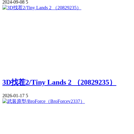
2024-09-08
5
3D找茬2/Tiny Lands 2 （20829235）
2026-01-17
5