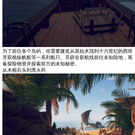
为了前往各个岛屿，你需要建造从原始木筏到十六世纪的西班
牙双桅纵帆船等一系列船只。开辟全新航线前往未知陆地，筹
备探险物资并探索前方的未知秘密。
从木棍石头到黑火药