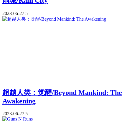
雨城/Rain City
2023-06-27
5
超越人类：觉醒/Beyond Mankind: The
Awakening
2023-06-27
5