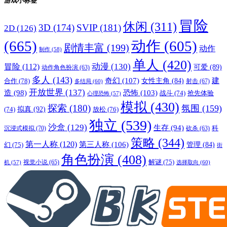
游戏小标签
冒险
休闲
(311)
3D
(174)
SVIP
(181)
2D
(126)
(665)
动作
(605)
剧情丰富
(199)
动作
制作
(58)
单人
(420)
动漫
(130)
冒险
(112)
可爱
(89)
动作角色扮演
(63)
多人
(143)
奇幻
(107)
建
合作
(78)
女性主角
(84)
射击
(67)
多结局
(60)
开放世界
(137)
恐怖
(103)
造
(98)
战斗
(74)
抢先体验
心理恐怖
(57)
模拟
(430)
探索
(180)
氛围
(159)
拟真
(92)
放松
(76)
(74)
独立
(539)
沙盒
(129)
生存
(94)
沉浸式模拟
(70)
科
砍杀
(63)
策略
(344)
第一人称
(120)
第三人称
(106)
管理
(84)
幻
(75)
街
角色扮演
(408)
解谜
(75)
视觉小说
(65)
选择取向
(60)
机
(57)