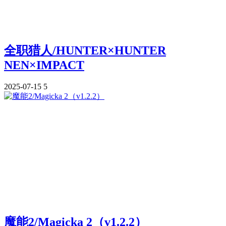
全职猎人/HUNTER×HUNTER
NEN×IMPACT
2025-07-15
5
魔能2/Magicka 2（v1.2.2）