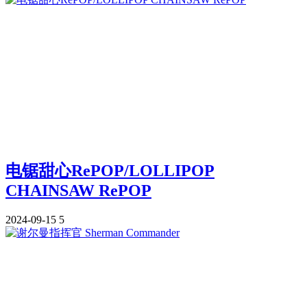
电锯甜心RePOP/LOLLIPOP
CHAINSAW RePOP
2024-09-15
5