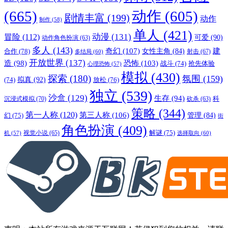
(665)
动作
(605)
剧情丰富
(199)
动作
制作
(58)
单人
(421)
动漫
(131)
冒险
(112)
可爱
(90)
动作角色扮演
(63)
多人
(143)
奇幻
(107)
建
合作
(78)
女性主角
(84)
射击
(67)
多结局
(60)
开放世界
(137)
恐怖
(103)
造
(98)
战斗
(74)
抢先体验
心理恐怖
(57)
模拟
(430)
探索
(180)
氛围
(159)
拟真
(92)
放松
(76)
(74)
独立
(539)
沙盒
(129)
生存
(94)
沉浸式模拟
(70)
科
砍杀
(63)
策略
(344)
第一人称
(120)
第三人称
(106)
管理
(84)
幻
(75)
街
角色扮演
(409)
解谜
(75)
视觉小说
(65)
选择取向
(60)
机
(57)