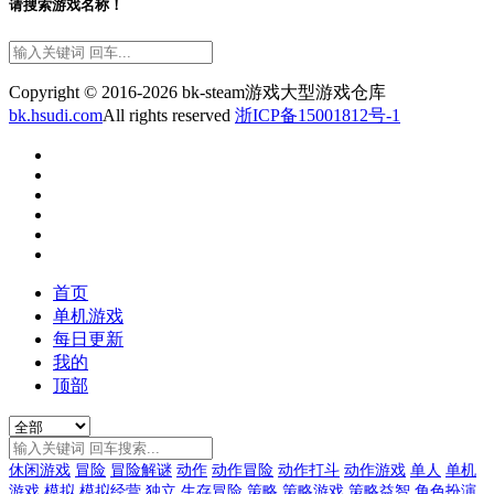
请搜索游戏名称！
Copyright © 2016-2026 bk-steam游戏大型游戏仓库
bk.hsudi.com
All rights reserved
浙ICP备15001812号-1
首页
单机游戏
每日更新
我的
顶部
休闲游戏
冒险
冒险解谜
动作
动作冒险
动作打斗
动作游戏
单人
单机
游戏
模拟
模拟经营
独立
生存冒险
策略
策略游戏
策略益智
角色扮演