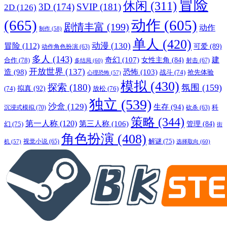
冒险
休闲
(311)
3D
(174)
SVIP
(181)
2D
(126)
(665)
动作
(605)
剧情丰富
(199)
动作
制作
(58)
单人
(420)
动漫
(130)
冒险
(112)
可爱
(89)
动作角色扮演
(63)
多人
(143)
奇幻
(107)
建
合作
(78)
女性主角
(84)
射击
(67)
多结局
(60)
开放世界
(137)
恐怖
(103)
造
(98)
战斗
(74)
抢先体验
心理恐怖
(57)
模拟
(430)
探索
(180)
氛围
(159)
拟真
(92)
放松
(76)
(74)
独立
(539)
沙盒
(129)
生存
(94)
沉浸式模拟
(70)
科
砍杀
(63)
策略
(344)
第一人称
(120)
第三人称
(106)
管理
(84)
幻
(75)
街
角色扮演
(408)
解谜
(75)
视觉小说
(65)
选择取向
(60)
机
(57)