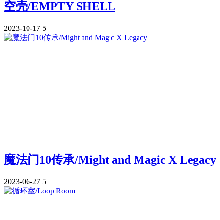
空壳/EMPTY SHELL
2023-10-17
5
魔法门10传承/Might and Magic X Legacy
2023-06-27
5