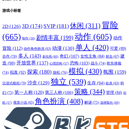
游戏小标签
冒险
休闲
(311)
3D
(174)
SVIP
(181)
2D
(126)
(665)
动作
(605)
剧情丰富
(199)
动作
制作
(58)
单人
(420)
动漫
(130)
冒险
(112)
可爱
(89)
动作角色扮演
(63)
多人
(143)
奇幻
(107)
建
合作
(78)
女性主角
(84)
射击
(67)
多结局
(60)
开放世界
(137)
恐怖
(103)
造
(98)
战斗
(74)
抢先体验
心理恐怖
(57)
模拟
(430)
探索
(180)
氛围
(159)
拟真
(92)
放松
(76)
(74)
独立
(539)
沙盒
(129)
生存
(94)
沉浸式模拟
(70)
科
砍杀
(63)
策略
(344)
第一人称
(120)
第三人称
(106)
管理
(84)
幻
(75)
街
角色扮演
(408)
解谜
(75)
视觉小说
(65)
选择取向
(60)
机
(57)