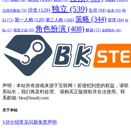
独立
(539)
沙盒
(129)
生存
(94)
沉浸式模拟
(70)
科
砍杀
(63)
策略
(344)
第一人称
(120)
第三人称
(106)
管理
(84)
幻
(75)
街
角色扮演
(408)
解谜
(75)
视觉小说
(65)
选择取向
(60)
机
(57)
声明：本站所有游戏来源于互联网！若侵犯到您的权益，请联
系站长，我们将及时处理。 请购买正版授权并合法使用。联
系邮箱: bks@hsudi.com
关于本站
VIP介绍
常见问题
免责声明