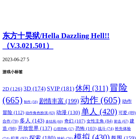
东方十昊狱/Hella Dazzling Hell!!
（V.3.021.501）
2023-06-27
5
游戏小标签
冒险
休闲
(311)
3D
(174)
SVIP
(181)
2D
(126)
(665)
动作
(605)
剧情丰富
(199)
动作
制作
(58)
单人
(420)
动漫
(130)
冒险
(112)
可爱
(89)
动作角色扮演
(63)
多人
(143)
奇幻
(107)
建
合作
(78)
女性主角
(84)
射击
(67)
多结局
(60)
开放世界
(137)
恐怖
(103)
造
(98)
战斗
(74)
抢先体验
心理恐怖
(57)
模拟
(430)
探索
(180)
氛围
(159)
拟真
(92)
放松
(76)
(74)