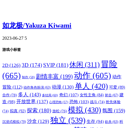
如龙极/Yakuza Kiwami
2023-06-27
5
游戏小标签
冒险
休闲
(311)
3D
(174)
SVIP
(181)
2D
(126)
(665)
动作
(605)
剧情丰富
(199)
动作
制作
(58)
单人
(420)
动漫
(130)
冒险
(112)
可爱
(89)
动作角色扮演
(63)
多人
(143)
奇幻
(107)
建
合作
(78)
女性主角
(84)
射击
(67)
多结局
(60)
开放世界
(137)
恐怖
(103)
造
(98)
战斗
(74)
抢先体验
心理恐怖
(57)
模拟
(430)
探索
(180)
氛围
(159)
拟真
(92)
放松
(76)
(74)
独立
(539)
沙盒
(129)
生存
(94)
沉浸式模拟
(70)
科
砍杀
(63)