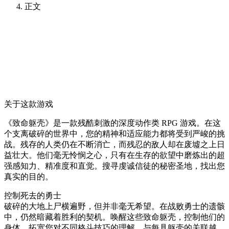
正文
关于这款游戏
《致命躯壳》是一款残酷刺激的深度动作类 RPG 游戏。在这
个支离破碎的世界中，您的精神和适应能力都将受到严峻的挑
战。残存的人类仍在不断消亡，而残忍的敌人却在废墟之上日
益壮大。他们毫无怜悯之心，只有在生存的欲望中磨炼出的超
强感知力、精准度和直觉。搜寻虔诚信徒的秘密圣地，找出您
真实的目的。
控制死去的勇士
破碎的大地上尸横遍野，但并非毫无希望。在战败勇士的遗骸
中，仍然暗藏着胜利的契机。唤醒这些致命躯壳，控制他们的
身体，拓宽您对不同格斗技巧的理解。与每具躯壳的关联越