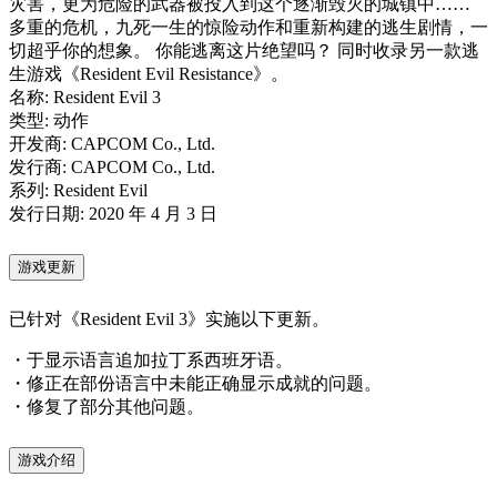
灾害，更为危险的武器被投入到这个逐渐毁灭的城镇中……
多重的危机，九死一生的惊险动作和重新构建的逃生剧情，一
切超乎你的想象。 你能逃离这片绝望吗？ 同时收录另一款逃
生游戏《Resident Evil Resistance》。
名称: Resident Evil 3
类型: 动作
开发商: CAPCOM Co., Ltd.
发行商: CAPCOM Co., Ltd.
系列: Resident Evil
发行日期: 2020 年 4 月 3 日
游戏更新
已针对《Resident Evil 3》实施以下更新。
・于显示语言追加拉丁系西班牙语。
・修正在部份语言中未能正确显示成就的问题。
・修复了部分其他问题。
游戏介绍