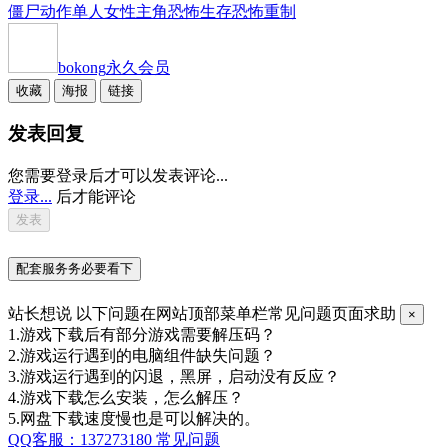
僵尸
动作
单人
女性主角
恐怖
生存恐怖
重制
bokong
永久会员
收藏
海报
链接
发表回复
您需要登录后才可以发表评论...
登录...
后才能评论
配套服务务必要看下
站长想说
以下问题在网站顶部菜单栏常见问题页面求助
×
1.游戏下载后有部分游戏需要解压码？
2.游戏运行遇到的电脑组件缺失问题？
3.游戏运行遇到的闪退，黑屏，启动没有反应？
4.游戏下载怎么安装，怎么解压？
5.网盘下载速度慢也是可以解决的。
QQ客服：137273180
常见问题