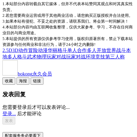
1.本站部分内容转载自其它媒体，但并不代表本站赞同其观点和对其真实性
负责。
2.若您需要商业运营或用于其他商业活动，请您购买正版授权并合法使用。
3.如果本站有侵犯、不妥之处的资源，请联系我们。将会第一时间解决！
4.本站部分内容均由互联网收集整理，仅供大家参考、学习，不存在任何商
业目的与商业用途。
5.本站提供的所有资源仅供参考学习使用，版权归原著所有，禁止下载本站
资源参与任何商业和非法行为，请于24小时之内删除!
2.5D
3D
动作冒险
动漫
华丽格斗
单人
合作
多人
开放世界
战斗
本
地多人
格斗
武术
物理
玩家对战
玩家对战环境
竞技
第三人称
bokong
永久会员
收藏
海报
链接
发表回复
您需要登录后才可以发表评论...
登录...
后才能评论
配套服务务必要看下