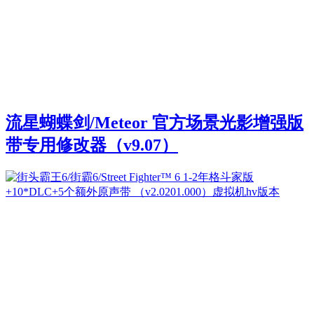
流星蝴蝶剑/Meteor 官方场景光影增强版
带专用修改器（v9.07）