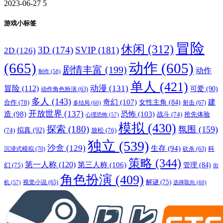
2023-06-27
5
游戏小标签
冒险
休闲
(312)
3D
(174)
SVIP
(181)
2D
(126)
(665)
动作
(605)
剧情丰富
(199)
动作
制作
(58)
单人
(421)
动漫
(131)
冒险
(112)
可爱
(90)
动作角色扮演
(63)
多人
(143)
奇幻
(107)
建
合作
(78)
女性主角
(84)
射击
(67)
多结局
(60)
开放世界
(137)
恐怖
(103)
造
(98)
战斗
(74)
抢先体验
心理恐怖
(57)
模拟
(430)
探索
(180)
氛围
(159)
拟真
(92)
放松
(76)
(74)
独立
(539)
沙盒
(129)
生存
(94)
沉浸式模拟
(70)
科
砍杀
(63)
策略
(344)
第一人称
(120)
第三人称
(106)
管理
(84)
幻
(75)
街
角色扮演
(409)
解谜
(75)
视觉小说
(65)
选择取向
(60)
机
(57)