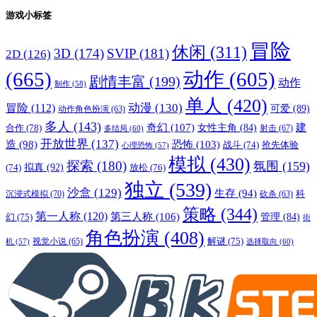
游戏小标签
冒险
休闲
(311)
3D
(174)
SVIP
(181)
2D
(126)
(665)
动作
(605)
剧情丰富
(199)
动作
制作
(58)
单人
(420)
动漫
(130)
冒险
(112)
可爱
(89)
动作角色扮演
(63)
多人
(143)
奇幻
(107)
建
合作
(78)
女性主角
(84)
射击
(67)
多结局
(60)
开放世界
(137)
恐怖
(103)
造
(98)
战斗
(74)
抢先体验
心理恐怖
(57)
模拟
(430)
探索
(180)
氛围
(159)
拟真
(92)
放松
(76)
(74)
独立
(539)
沙盒
(129)
生存
(94)
沉浸式模拟
(70)
科
砍杀
(63)
策略
(344)
第一人称
(120)
第三人称
(106)
管理
(84)
幻
(75)
街
角色扮演
(408)
解谜
(75)
视觉小说
(65)
选择取向
(60)
机
(57)