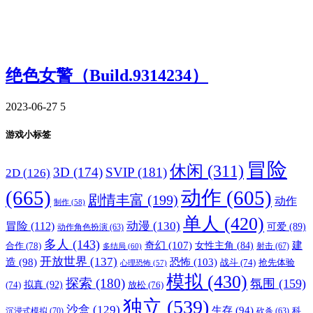
绝色女警（Build.9314234）
2023-06-27
5
游戏小标签
冒险
休闲
(311)
3D
(174)
SVIP
(181)
2D
(126)
(665)
动作
(605)
剧情丰富
(199)
动作
制作
(58)
单人
(420)
动漫
(130)
冒险
(112)
可爱
(89)
动作角色扮演
(63)
多人
(143)
奇幻
(107)
建
合作
(78)
女性主角
(84)
射击
(67)
多结局
(60)
开放世界
(137)
恐怖
(103)
造
(98)
战斗
(74)
抢先体验
心理恐怖
(57)
模拟
(430)
探索
(180)
氛围
(159)
拟真
(92)
放松
(76)
(74)
独立
(539)
沙盒
(129)
生存
(94)
沉浸式模拟
(70)
科
砍杀
(63)