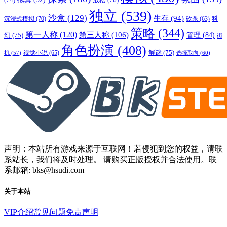
独立
(539)
沙盒
(129)
生存
(94)
沉浸式模拟
(70)
科
砍杀
(63)
策略
(344)
第一人称
(120)
第三人称
(106)
管理
(84)
幻
(75)
街
角色扮演
(408)
解谜
(75)
视觉小说
(65)
选择取向
(60)
机
(57)
声明：本站所有游戏来源于互联网！若侵犯到您的权益，请联
系站长，我们将及时处理。 请购买正版授权并合法使用。联
系邮箱: bks@hsudi.com
关于本站
VIP介绍
常见问题
免责声明