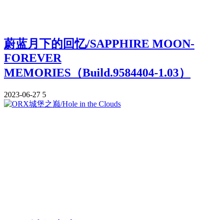
蔚蓝月下的回忆/SAPPHIRE MOON-
FOREVER
MEMORIES（Build.9584404-1.03）
2023-06-27
5