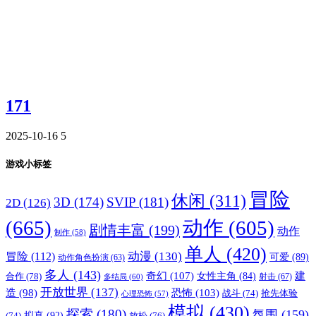
171
2025-10-16
5
游戏小标签
冒险
休闲
(311)
3D
(174)
SVIP
(181)
2D
(126)
(665)
动作
(605)
剧情丰富
(199)
动作
制作
(58)
单人
(420)
动漫
(130)
冒险
(112)
可爱
(89)
动作角色扮演
(63)
多人
(143)
奇幻
(107)
建
合作
(78)
女性主角
(84)
射击
(67)
多结局
(60)
开放世界
(137)
恐怖
(103)
造
(98)
战斗
(74)
抢先体验
心理恐怖
(57)
模拟
(430)
探索
(180)
氛围
(159)
拟真
(92)
放松
(76)
(74)