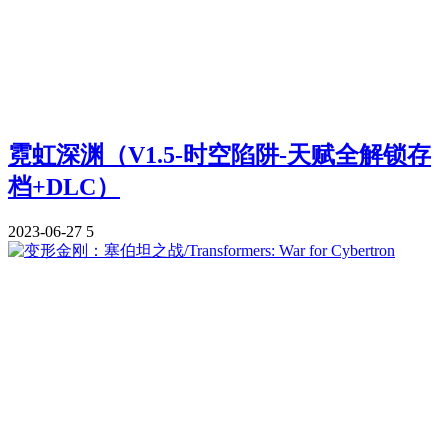
霓虹深渊（V1.5-时空陷阱-天赋全解锁存
档+DLC）
2023-06-27
5