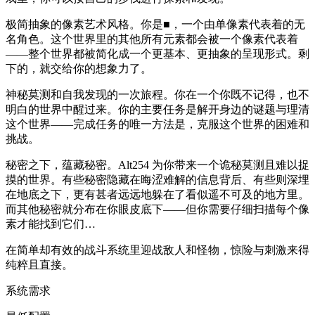
极简抽象的像素艺术风格。你是■，一个由单像素代表着的无
名角色。这个世界里的其他所有元素都会被一个像素代表着
——整个世界都被简化成一个更基本、更抽象的呈现形式。剩
下的，就交给你的想象力了。
神秘莫测和自我发现的一次旅程。你在一个你既不记得，也不
明白的世界中醒过来。你的主要任务是解开身边的谜题与理清
这个世界——完成任务的唯一方法是，克服这个世界的困难和
挑战。
秘密之下，蕴藏秘密。Alt254 为你带来一个诡秘莫测且难以捉
摸的世界。有些秘密隐藏在晦涩难解的信息背后、有些则深埋
在地底之下，更有甚者远远地躲在了看似遥不可及的地方里。
而其他秘密就分布在你眼皮底下——但你需要仔细扫描每个像
素才能找到它们…
在简单却有效的战斗系统里迎战敌人和怪物，惊险与刺激来得
纯粹且直接。
系统需求