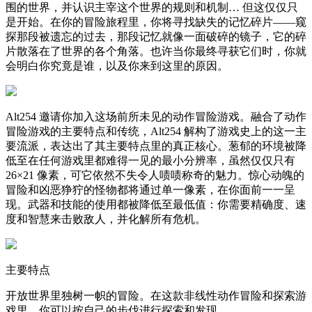
围的世界，并认识主宰这个世界的规则和机制… 但这仅仅只
是开始。在你的冒险旅程里，你将寻找缺失的记忆碎片——窥
探那段被遗忘的过去，那段记忆就像一面破碎的镜子，它的碎
片散落在了世界的各个角落。也许当你最终寻获它们时，你就
会明白你究竟是谁，以及你来到这里的原因。
Alt254 邀请你加入这场前所未见的动作冒险游戏。融合了动作
冒险游戏的主要特点和传统，Alt254 解构了游戏史上的这一主
要流派，表达出了其主要特点里的真正核心。葱郁的环境被降
低至在任何游戏里都难得一见的最小分辨率，虽然仅仅只有
26×21 像素，可它依然不失令人啧啧称奇的魅力。惊心动魄的
冒险和凶恶狰狞的怪物都将通过单一像素，在你面前一一呈
现。武器和技能的使用都被降低至最低值：你需要精确度、速
度和智慧来击败敌人，并化解所有危机。
主要特点
开放世界里独树一帜的冒险。在这款非线性动作冒险和探索游
戏里，你可以按自己的步伐进行探索和发现。