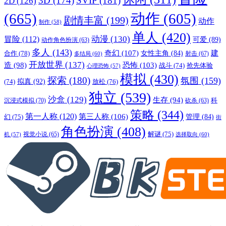
3D
(174)
SVIP
(181)
2D
(126)
(665)
动作
(605)
剧情丰富
(199)
动作
制作
(58)
单人
(420)
动漫
(130)
冒险
(112)
可爱
(89)
动作角色扮演
(63)
多人
(143)
奇幻
(107)
建
合作
(78)
女性主角
(84)
射击
(67)
多结局
(60)
开放世界
(137)
恐怖
(103)
造
(98)
战斗
(74)
抢先体验
心理恐怖
(57)
模拟
(430)
探索
(180)
氛围
(159)
拟真
(92)
放松
(76)
(74)
独立
(539)
沙盒
(129)
生存
(94)
沉浸式模拟
(70)
科
砍杀
(63)
策略
(344)
第一人称
(120)
第三人称
(106)
管理
(84)
幻
(75)
街
角色扮演
(408)
解谜
(75)
视觉小说
(65)
选择取向
(60)
机
(57)