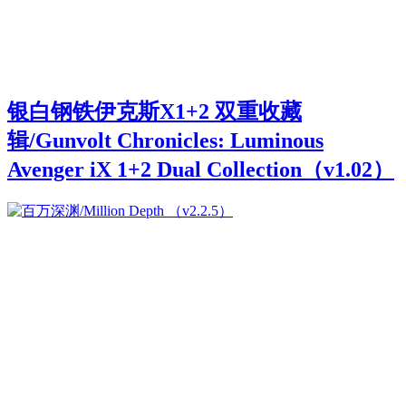
银白钢铁伊克斯X1+2 双重收藏
辑/Gunvolt Chronicles: Luminous
Avenger iX 1+2 Dual Collection（v1.02）