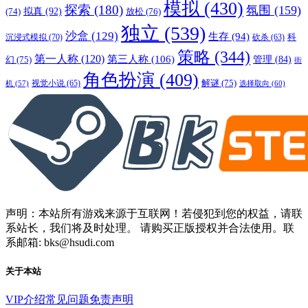
模拟
(430)
探索
(180)
氛围
(159)
拟真
(92)
放松
(76)
(74)
独立
(539)
沙盒
(129)
生存
(94)
沉浸式模拟
(70)
科
砍杀
(63)
策略
(344)
第一人称
(120)
第三人称
(106)
管理
(84)
幻
(75)
街
角色扮演
(409)
解谜
(75)
视觉小说
(65)
选择取向
(60)
机
(57)
声明：本站所有游戏来源于互联网！若侵犯到您的权益，请联
系站长，我们将及时处理。 请购买正版授权并合法使用。联
系邮箱: bks@hsudi.com
关于本站
VIP介绍
常见问题
免责声明