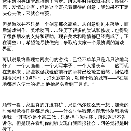
惫生活的英雄梦想得到了肯定。所以那时候我就在想，钱赚不
完，爱情总会有，但是这个寄托着期待的创意，我如果不下定
决心去做，它就会枯萎。
但是游戏并不只是一个创意那么简单。从创意到剧本落地，而
后游戏制作、美术动画……经历了很多的尝试和修改，也得到
了很多朋友的支持和帮助。现在美术和剧情都已经完成了，正
在调整UI，希望能尽快做完，争取给大家一个最协调的游戏
界面。
可以说最终呈现给网友们的游戏，已经不单单只是几只沙雕鸟
仔了，一个人画画，一个人写本子，一个人搭夜车……然而现
在想起来，那些敦促我砥砺前行的坚持已经褪去煎熬，回忆模
糊得只剩下3点钟时，灯火寂静的，独属于我的城市——“在满
地都是六便士的街上,他抬起头看到了月光。”
——————————————————
顺带一提，家里真的并没有矿，只是偶尔这么想一想，加班的
时候就觉得浑身都是劲儿——什么时候我爹才能老怀藉慰地告
诉我，“其实你是个富二代，只是担心你学坏，所以迟迟不告
诉你。但是现在看到你能够实现自我回报社会，阿爸觉得是时
候了。”