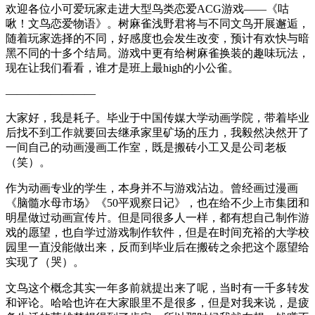
欢迎各位小可爱玩家走进大型鸟类恋爱ACG游戏——《咕
啾！文鸟恋爱物语》。树麻雀浅野君将与不同文鸟开展邂逅，
随着玩家选择的不同，好感度也会发生改变，预计有欢快与暗
黑不同的十多个结局。游戏中更有给树麻雀换装的趣味玩法，
现在让我们看看，谁才是班上最high的小公雀。
————————
大家好，我是耗子。毕业于中国传媒大学动画学院，带着毕业
后找不到工作就要回去继承家里矿场的压力，我毅然决然开了
一间自己的动画漫画工作室，既是搬砖小工又是公司老板
（笑）。
作为动画专业的学生，本身并不与游戏沾边。曾经画过漫画
《脑髓水母市场》《50平观察日记》，也在给不少上市集团和
明星做过动画宣传片。但是同很多人一样，都有想自己制作游
戏的愿望，也自学过游戏制作软件，但是在时间充裕的大学校
园里一直没能做出来，反而到毕业后在搬砖之余把这个愿望给
实现了（哭）。
文鸟这个概念其实一年多前就提出来了呢，当时有一千多转发
和评论。哈哈也许在大家眼里不是很多，但是对我来说，是疲