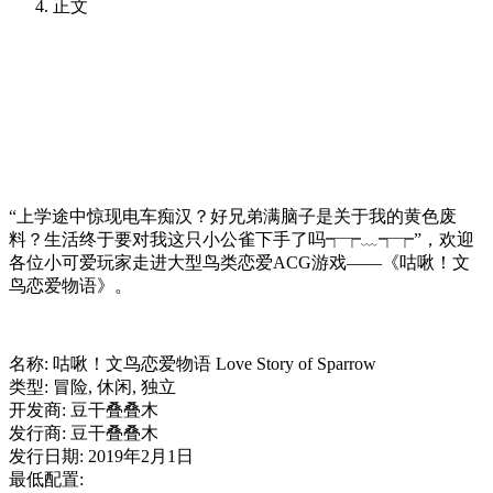
正文
“上学途中惊现电车痴汉？好兄弟满脑子是关于我的黄色废
料？生活终于要对我这只小公雀下手了吗┭┮﹏┭┮”，欢迎
各位小可爱玩家走进大型鸟类恋爱ACG游戏——《咕啾！文
鸟恋爱物语》。
名称: 咕啾！文鸟恋爱物语 Love Story of Sparrow
类型: 冒险, 休闲, 独立
开发商: 豆干叠叠木
发行商: 豆干叠叠木
发行日期: 2019年2月1日
最低配置: