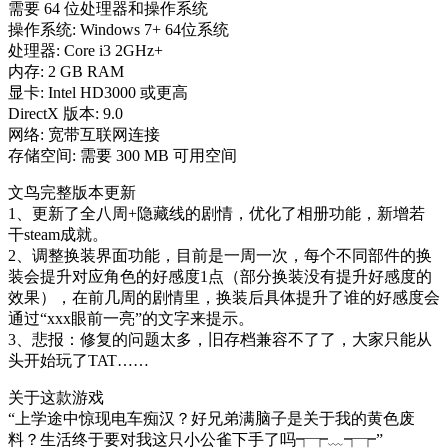
需要 64 位处理器和操作系统
操作系统: Windows 7+ 64位系统
处理器: Core i3 2GHz+
内存: 2 GB RAM
显卡: Intel HD3000 或更高
DirectX 版本: 9.0
网络: 宽带互联网连接
存储空间: 需要 300 MB 可用空间
文鸟完整版本更新
1、更新了全八周+隐藏线的剧情，优化了相册功能，新增若
干steam成就。
2、调整换装界面功能，目前是一周一次，每个不同部件的换
装会提升对应角色的好感度1点（部分换装没有提升好感度的
效果），在前几周的剧情里，换装后具体提升了谁的好感度会
通过“xxx眼前一亮”的文字来提示。
3、悲报：修复的问题太多，旧存档兼容不了了，大家只能从
头开始玩了TAT……
关于这款游戏
“上学途中惊现电车痴汉？好兄弟满脑子是关于我的黄色废
料？生活终于要对我这只小公雀下手了吗┭┮﹏┭┮”