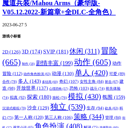
魔道兵装/Mahou Arms（豪华版-
V05.12.2022-新篇章+全DLC-全角色）
2023-06-27
5
游戏小标签
冒险
休闲
(311)
3D
(174)
SVIP
(181)
2D
(126)
(665)
动作
(605)
剧情丰富
(199)
动作
制作
(58)
单人
(420)
动漫
(130)
冒险
(112)
可爱
(89)
动作角色扮演
(63)
多人
(143)
奇幻
(107)
建
合作
(78)
女性主角
(84)
射击
(67)
多结局
(60)
开放世界
(137)
恐怖
(103)
造
(98)
战斗
(74)
抢先体验
心理恐怖
(57)
模拟
(430)
探索
(180)
氛围
(159)
拟真
(92)
放松
(76)
(74)
独立
(539)
沙盒
(129)
生存
(94)
沉浸式模拟
(70)
科
砍杀
(63)
策略
(344)
第一人称
(120)
第三人称
(106)
管理
(84)
幻
(75)
街
角色扮演
(408)
解谜
(75)
视觉小说
(65)
选择取向
(60)
机
(57)