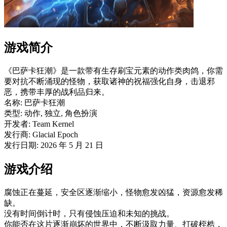
游戏简介
《巴萨卡狂潮》是一款带有生存刷宝元素的动作类肉鸽，你需
要对抗不断涌现的怪物，获取诸神的祝福强化自身，击退邪
恶，携带丰厚的战利品归来。
名称: 巴萨卡狂潮
类型: 动作, 独立, 角色扮演
开发者: Team Kernel
发行商: Glacial Epoch
发行日期: 2026 年 5 月 21 日
游戏介绍
腐蚀正在蔓延，安全区逐渐缩小，怪物愈发凶猛，资源愈发稀
缺。
没有时间倒计时，只有侵蚀压迫和未知的挑战。
你能否在这片逐渐崩坏的世界中，不断汲取力量、打破桎梏，