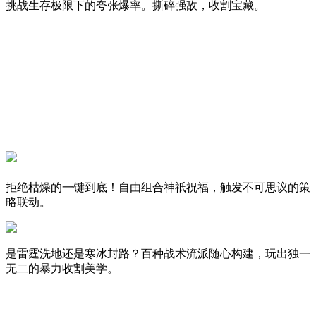
挑战生存极限下的夸张爆率。撕碎强敌，收割宝藏。
拒绝枯燥的一键到底！自由组合神祇祝福，触发不可思议的策
略联动。
是雷霆洗地还是寒冰封路？百种战术流派随心构建，玩出独一
无二的暴力收割美学。