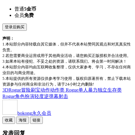
普通
5金币
会员
免费
登录后购买
声明：
1.本站部分内容转载自其它媒体，但并不代表本站赞同其观点和对其真实性
负责。
2.若您需要商业运营或用于其他商业活动，请您购买正版授权并合法使用。
3.如果本站有侵犯、不妥之处的资源，请联系我们。将会第一时间解决！
4.本站部分内容均由互联网收集整理，仅供大家参考、学习，不存在任何商
业目的与商业用途。
5.本站提供的所有资源仅供参考学习使用，版权归原著所有，禁止下载本站
资源参与任何商业和非法行为，请于24小时之内删除!
3D
Rogue
冒险
刷宝
动作
动作类 Rogue
单人
暴力
独立
生存
类
Rogue
角色扮演
轻度
逆弹幕射击
bokong
永久会员
收藏
海报
链接
发表回复