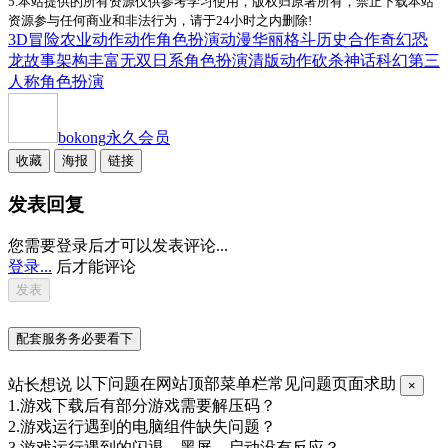
5.本站提供的所有资源仅供参考学习使用，版权归原著所有，禁止下载本站
资源参与任何商业和非法行为，请于24小时之内删除!
3D
冒险
农业
动作
动作角色扮演
动漫
华丽格斗
历史
合作
奇幻
恐
龙
故事架构丰富
无双
日系角色扮演
清版动作
砍杀
神话
科幻
第三
人称
角色扮演
bokong
永久会员
收藏
海报
链接
发表回复
您需要登录后才可以发表评论...
登录...
后才能评论
配套服务务必要看下
站长想说
以下问题在网站顶部菜单栏常见问题页面求助
×
1.游戏下载后有部分游戏需要解压码？
2.游戏运行遇到的电脑组件缺失问题？
3.游戏运行遇到的闪退，黑屏，启动没有反应？