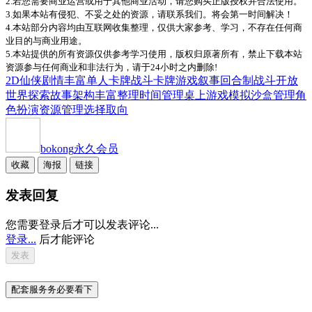
2.若您需要商业运营或用于其他商业活动，请您购买正版授权并合法使用。
3.如果本站有侵犯、不妥之处的资源，请联系我们。将会第一时间解决！
4.本站部分内容均由互联网收集整理，仅供大家参考、学习，不存在任何商
业目的与商业用途。
5.本站提供的所有资源仅供参考学习使用，版权归原著所有，禁止下载本站
资源参与任何商业和非法行为，请于24小时之内删除!
2D
仙侠
剧情丰富
单人
卡牌战斗
卡牌游戏
叙事
回合制战斗
开放
世界
探索
故事架构丰富
整理
时间管理
桌上游戏
模拟
沙盒
管理
角
色扮演
资源管理
选择取向
bokong
永久会员
收藏
海报
链接
发表回复
您需要登录后才可以发表评论...
登录...
后才能评论
配套服务务必要看下