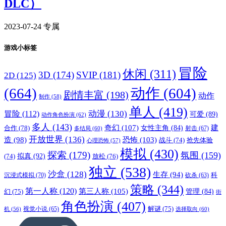
DLC）
2023-07-24
专属
游戏小标签
冒险
休闲
(311)
3D
(174)
SVIP
(181)
2D
(125)
(664)
动作
(604)
剧情丰富
(198)
动作
制作
(58)
单人
(419)
动漫
(130)
冒险
(112)
可爱
(89)
动作角色扮演
(62)
多人
(143)
奇幻
(107)
建
合作
(78)
女性主角
(84)
射击
(67)
多结局
(60)
开放世界
(136)
恐怖
(103)
造
(98)
战斗
(74)
抢先体验
心理恐怖
(57)
模拟
(430)
探索
(179)
氛围
(159)
拟真
(92)
放松
(76)
(74)
独立
(538)
沙盒
(128)
生存
(94)
沉浸式模拟
(70)
科
砍杀
(63)
策略
(344)
第一人称
(120)
第三人称
(105)
管理
(84)
幻
(75)
街
角色扮演
(407)
解谜
(75)
视觉小说
(65)
选择取向
(60)
机
(56)