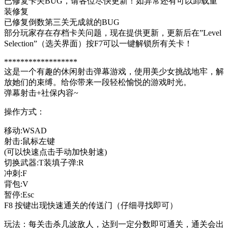
已修复卡关BUG，请各位尽快更新！如异常还有可以卸载重
装修复
已修复倒数第三关无成就的BUG
部分玩家存在存档卡关问题，现在提供更新，更新后在”Level
Selection”（选关界面）按F7可以一键解锁所有关卡！
******************
这是一个有趣的休闲射击弹幕游戏，使用美少女挑战地牢，解
放她们的束缚。给你带来一段轻松愉悦的游戏时光。
弹幕射击+社保内容~
操作方式：
移动:WSAD
射击:鼠标左键
(可以快速点击手动加快射速)
切换武器:T装填子弹:R
冲刺:F
背包:V
暂停:Esc
F8 按键出现快速通关的传送门（仔细寻找即可）
玩法：每关击杀几波敌人，达到一定分数即可通关，通关会出