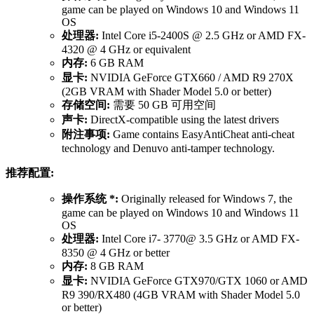
game can be played on Windows 10 and Windows 11
OS
处理器:
Intel Core i5-2400S @ 2.5 GHz or AMD FX-
4320 @ 4 GHz or equivalent
内存:
6 GB RAM
显卡:
NVIDIA GeForce GTX660 / AMD R9 270X
(2GB VRAM with Shader Model 5.0 or better)
存储空间:
需要 50 GB 可用空间
声卡:
DirectX-compatible using the latest drivers
附注事项:
Game contains EasyAntiCheat anti-cheat
technology and Denuvo anti-tamper technology.
推荐配置:
操作系统 *:
Originally released for Windows 7, the
game can be played on Windows 10 and Windows 11
OS
处理器:
Intel Core i7- 3770@ 3.5 GHz or AMD FX-
8350 @ 4 GHz or better
内存:
8 GB RAM
显卡:
NVIDIA GeForce GTX970/GTX 1060 or AMD
R9 390/RX480 (4GB VRAM with Shader Model 5.0
or better)