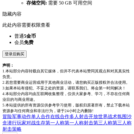
存储空间:
需要 50 GB 可用空间
隐藏内容
此处内容需要权限查看
普通
5金币
会员
免费
登录后购买
声明：
1.本站部分内容转载自其它媒体，但并不代表本站赞同其观点和对其真实性
负责。
2.若您需要商业运营或用于其他商业活动，请您购买正版授权并合法使用。
3.如果本站有侵犯、不妥之处的资源，请联系我们。将会第一时间解决！
4.本站部分内容均由互联网收集整理，仅供大家参考、学习，不存在任何商
业目的与商业用途。
5.本站提供的所有资源仅供参考学习使用，版权归原著所有，禁止下载本站
资源参与任何商业和非法行为，请于24小时之内删除!
冒险
军事
动作
单人
合作
在线合作
多人
射击
开放世界
战术
氛围
沙
盒
潜行
玩家对战
生存
第一人称
第一人称射击
第三人称
第三人称
射击
策略