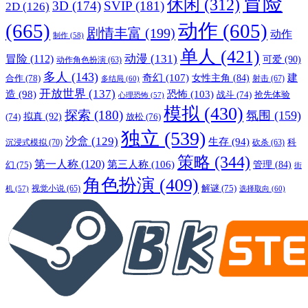
冒险
休闲
(312)
3D
(174)
SVIP
(181)
2D
(126)
(665)
动作
(605)
剧情丰富
(199)
动作
制作
(58)
单人
(421)
动漫
(131)
冒险
(112)
可爱
(90)
动作角色扮演
(63)
多人
(143)
奇幻
(107)
建
合作
(78)
女性主角
(84)
射击
(67)
多结局
(60)
开放世界
(137)
恐怖
(103)
造
(98)
战斗
(74)
抢先体验
心理恐怖
(57)
模拟
(430)
探索
(180)
氛围
(159)
拟真
(92)
放松
(76)
(74)
独立
(539)
沙盒
(129)
生存
(94)
沉浸式模拟
(70)
科
砍杀
(63)
策略
(344)
第一人称
(120)
第三人称
(106)
管理
(84)
幻
(75)
街
角色扮演
(409)
解谜
(75)
视觉小说
(65)
选择取向
(60)
机
(57)