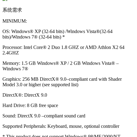
系统需求
MINIMUM:
OS: Windows® XP (32-64 bits) /Windows Vista®(32-64
bits)/Windows 7® (32-64 bits) *
Processor: Intel Core® 2 Duo 1.8 GHZ or AMD Athlon X2 64
2.4GHZ
Memory: 1.5 GB Windows® XP / 2 GB Windows Vista® –
Windows 7®
Graphics: 256 MB DirectX® 9.0–compliant card with Shader
Model 3.0 or higher (see supported list)
DirectX®: DirectX 9.0
Hard Drive: 8 GB free space
Sound: DirectX 9.0 –compliant sound card
Supported Peripherals: Keyboard, mouse, optional controller
* This product does not support Windows® 98/ME/2000/NT