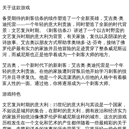
关于这款游戏
备受期待的刺客信条的续作塑造了一个全新英雄，艾吉奥·奥
迪托雷——一个年轻的意大利贵族，同时塑造了全新的时代背
景：文艺复兴时期。《刺客信条2》讲述了一个以古时野蛮的
文艺复兴时期的意大利为背景，有关家族，复仇以及阴谋的史
诗故事。艾吉奥以朋友方式帮助李奥纳多·达·芬奇，接纳了佛
罗伦萨最有实力的家族并且他冒险的足迹贯穿了整条威尼斯运
河，而威尼斯也正是他学着成为一个刺客大师的地方。
艾吉奥，一个新时代下的新刺客：艾吉奥·奥迪托雷是一个年
轻的意大利贵族。在他的家族遭到背叛后他开始学习刺客的技
巧并且寻求复仇。他是一个风流潇洒的人但他的人格中有着极
富人性的一面。通过他，你将逐渐成为一个刺客大师。
游戏特色
文艺复兴时期的意大利：15世纪的意大利与其说是一个国家，
不如说是城邦的集合，在那时的意大利，拥有政治和经济实力
的家族开始统治像佛罗伦萨和威尼斯这样的城市。这次的游戏
历程发生在一个文化和艺术的产生都伴随着一些最精彩的关于
腐败，贪婪和谋杀的故事的历史背景下，它将历经一些全世界