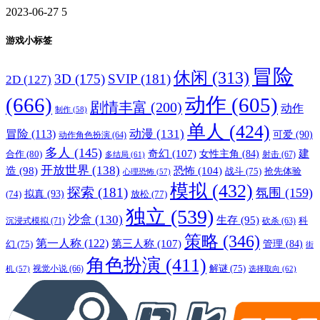
2023-06-27
5
游戏小标签
冒险
休闲
(313)
3D
(175)
SVIP
(181)
2D
(127)
(666)
动作
(605)
剧情丰富
(200)
动作
制作
(58)
单人
(424)
动漫
(131)
冒险
(113)
可爱
(90)
动作角色扮演
(64)
多人
(145)
奇幻
(107)
建
合作
(80)
女性主角
(84)
射击
(67)
多结局
(61)
开放世界
(138)
恐怖
(104)
造
(98)
战斗
(75)
抢先体验
心理恐怖
(57)
模拟
(432)
探索
(181)
氛围
(159)
拟真
(93)
放松
(77)
(74)
独立
(539)
沙盒
(130)
生存
(95)
沉浸式模拟
(71)
科
砍杀
(63)
策略
(346)
第一人称
(122)
第三人称
(107)
管理
(84)
幻
(75)
街
角色扮演
(411)
视觉小说
(66)
解谜
(75)
选择取向
(62)
机
(57)