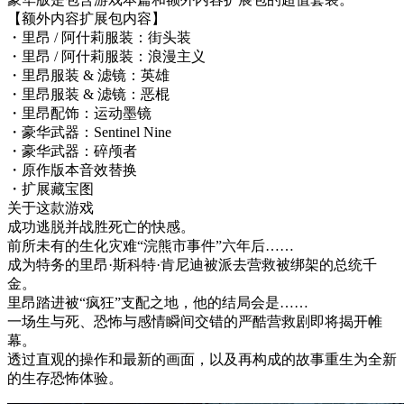
【额外内容扩展包内容】
・里昂 / 阿什莉服装：街头装
・里昂 / 阿什莉服装：浪漫主义
・里昂服装 & 滤镜：英雄
・里昂服装 & 滤镜：恶棍
・里昂配饰：运动墨镜
・豪华武器：Sentinel Nine
・豪华武器：碎颅者
・原作版本音效替换
・扩展藏宝图
关于这款游戏
成功逃脱并战胜死亡的快感。
前所未有的生化灾难“浣熊市事件”六年后……
成为特务的里昂·斯科特·肯尼迪被派去营救被绑架的总统千
金。
里昂踏进被“疯狂”支配之地，他的结局会是……
一场生与死、恐怖与感情瞬间交错的严酷营救剧即将揭开帷
幕。
透过直观的操作和最新的画面，以及再构成的故事重生为全新
的生存恐怖体验。