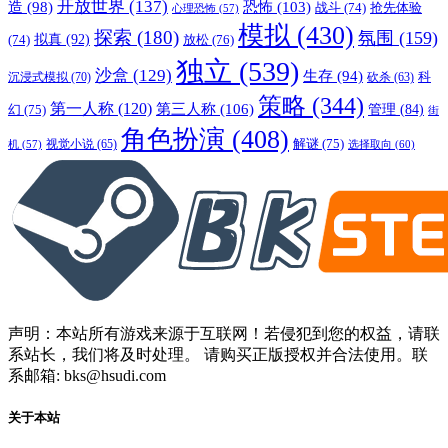
开放世界
(137)
恐怖
(103)
造
(98)
战斗
(74)
抢先体验
心理恐怖
(57)
模拟
(430)
探索
(180)
氛围
(159)
拟真
(92)
放松
(76)
(74)
独立
(539)
沙盒
(129)
生存
(94)
沉浸式模拟
(70)
科
砍杀
(63)
策略
(344)
第一人称
(120)
第三人称
(106)
管理
(84)
幻
(75)
街
角色扮演
(408)
解谜
(75)
视觉小说
(65)
选择取向
(60)
机
(57)
声明：本站所有游戏来源于互联网！若侵犯到您的权益，请联
系站长，我们将及时处理。 请购买正版授权并合法使用。联
系邮箱: bks@hsudi.com
关于本站