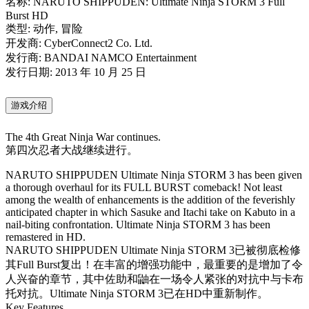
名称: NARUTO SHIPPUDEN: Ultimate Ninja STORM 3 Full
Burst HD
类型: 动作, 冒险
开发商: CyberConnect2 Co. Ltd.
发行商: BANDAI NAMCO Entertainment
发行日期: 2013 年 10 月 25 日
游戏介绍
The 4th Great Ninja War continues.
第四次忍者大战继续进行。
NARUTO SHIPPUDEN Ultimate Ninja STORM 3 has been given
a thorough overhaul for its FULL BURST comeback! Not least
among the wealth of enhancements is the addition of the feverishly
anticipated chapter in which Sasuke and Itachi take on Kabuto in a
nail-biting confrontation. Ultimate Ninja STORM 3 has been
remastered in HD.
NARUTO SHIPPUDEN Ultimate Ninja STORM 3已被彻底检修
其Full Burst复出！在丰富的增强功能中，最重要的是增加了令
人兴奋的章节，其中佐助和鼬在一场令人紧张的对抗中与卡布
托对抗。Ultimate Ninja STORM 3已在HD中重新制作。
Key Features