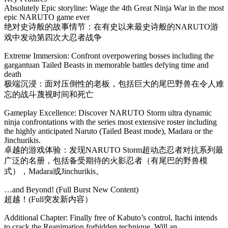
Absolutely Epic storyline: Wage the 4th Great Ninja War in the most
epic NARUTO game ever
绝对史诗般的故事情节：在有史以来最史诗般的NARUTO游
戏中发动第四次大忍者战争
Extreme Immersion: Confront overpowering bosses including the
gargantuan Tailed Beasts in memorable battles defying time and
death
极端沉浸：面对压倒性的老板，包括巨大的尾巴野兽在令人难
忘的战斗蔑视时间和死亡
Gameplay Excellence: Discover NARUTO Storm ultra dynamic
ninja confrontations with the series most extensive roster including
the highly anticipated Naruto (Tailed Beast mode), Madara or the
Jinchurikis.
卓越的游戏体验：发现NARUTO Storm超动态忍者对抗系列最
广泛的名册，包括备受期待的火影忍者（有尾巴的野兽模
式），Madara或Jinchurikis。
…and Beyond! (Full Burst New Content)
超越！(Full突发新内容）
Additional Chapter: Finally free of Kabuto’s control, Itachi intends
to crack the Reanimation forbidden technique. Will an