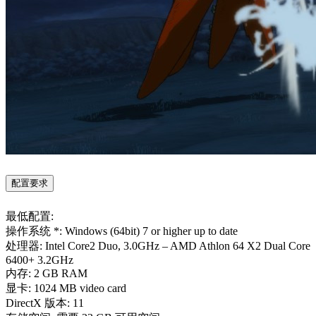
配置要求
最低配置:
操作系统 *: Windows (64bit) 7 or higher up to date
处理器: Intel Core2 Duo, 3.0GHz – AMD Athlon 64 X2 Dual Core
6400+ 3.2GHz
内存: 2 GB RAM
显卡: 1024 MB video card
DirectX 版本: 11