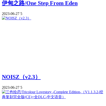
伊甸之路/One Step From Eden
2023-06-27
5
NOISZ（v2.3）
2023-06-27
5