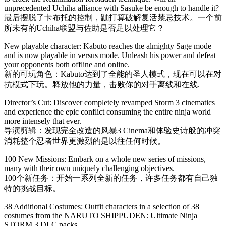
unprecedented Uchiha alliance with Sasuke be enough to handle it?
最后摆脱了卡布托的控制，鼬打算破解复活禁忌技术。一个前
所未有的Uchiha联盟与佐助是否足以处理它？
New playable character: Kabuto reaches the almighty Sage mode
and is now playable in versus mode. Unleash his power and defeat
your opponents both offline and online.
新的可玩角色：Kabuto达到了全能的圣人模式，现在可以在对
抗模式下玩。释放他的力量，击败你的对手离线和在线.
Director’s Cut: Discover completely revamped Storm 3 cinematics
and experience the epic conflict consuming the entire ninja world
more intensely that ever.
导演剪辑：发现完全改造的风暴3 Cinema和体验史诗般的冲突
消耗整个忍者世界更激烈的是以往任何时候。
100 New Missions: Embark on a whole new series of missions,
many with their own uniquely challenging objectives.
100个新任务：开始一系列全新的任务，许多任务都有自己独
特的挑战目标。
38 Additional Costumes: Outfit characters in a selection of 38
costumes from the NARUTO SHIPPUDEN: Ultimate Ninja
STORM 3 DLC packs.