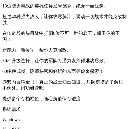
13位骁勇善战的英雄任你发号施令，绝无一丝犹豫。
超过40种强力敌人，让你绞尽脑汁，调动一切战术才能克敌制
胜。
在传奇般的头目战中打倒6位不可一世的君王，保卫你的王
国！
新能力、新援军，帮你力克强敌。
30种升级选择，让你的军队将潜力发挥得淋漓尽致。
60多种成就、隐藏秘密和好玩的东西等你来探索！
游戏内百科全书！真正的战士知己知彼… 对防御塔的了解也
不例外。用功研读吧！
提供多个存档栏位，随心所欲保存进度
系统需求
Windows