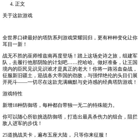
正文
关于这款游戏
全世界口碑最好的塔防系列游戏荣耀回归，更有种种变化让你
耳目一新！
战无不胜的巫师维兹南再度登场！踏上这场史诗之旅，组建军
队，去履行他那阴险的计划吧……挖哈哈。做好准备，让王国
境内的臣民见识见识谁才是真正的老大！你将一路浴血奋战，
征服新旧疆土，迎战各大帝国的劲敌，与强悍绝伦的头目们展
开死斗——一切尽在这款充满幽默与史诗感的经典塔防游戏！
游戏特性
新增18种防御塔，每种都自带独一无二的特殊能力。
你可以随心所欲挑选防御塔，打造出最具杀伤力的组合，阻拦
敌人进军的步伐！
25道挑战关卡，遍布五座大陆， 只等你来征服！