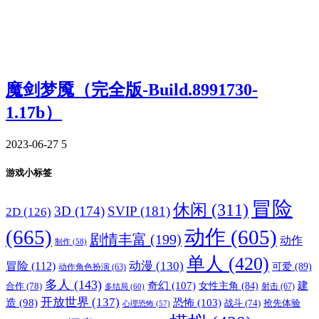
魔剑梦魇（完全版-Build.8991730-
1.17b）
2023-06-27
5
游戏小标签
冒险
休闲
(311)
3D
(174)
SVIP
(181)
2D
(126)
(665)
动作
(605)
剧情丰富
(199)
动作
制作
(58)
单人
(420)
动漫
(130)
冒险
(112)
可爱
(89)
动作角色扮演
(63)
多人
(143)
奇幻
(107)
建
合作
(78)
女性主角
(84)
射击
(67)
多结局
(60)
开放世界
(137)
恐怖
(103)
造
(98)
战斗
(74)
抢先体验
心理恐怖
(57)