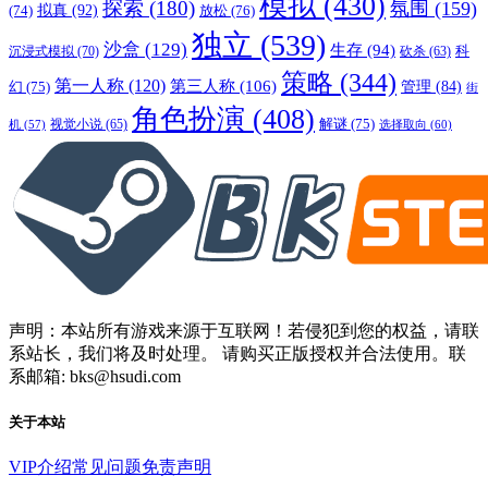
模拟
(430)
探索
(180)
氛围
(159)
拟真
(92)
放松
(76)
(74)
独立
(539)
沙盒
(129)
生存
(94)
沉浸式模拟
(70)
科
砍杀
(63)
策略
(344)
第一人称
(120)
第三人称
(106)
管理
(84)
幻
(75)
街
角色扮演
(408)
解谜
(75)
视觉小说
(65)
选择取向
(60)
机
(57)
声明：本站所有游戏来源于互联网！若侵犯到您的权益，请联
系站长，我们将及时处理。 请购买正版授权并合法使用。联
系邮箱: bks@hsudi.com
关于本站
VIP介绍
常见问题
免责声明