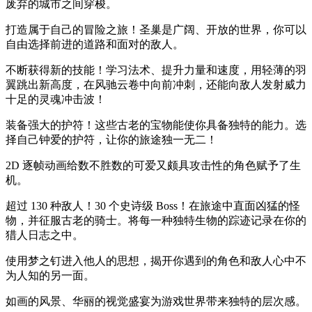
废弃的城市之间穿梭。
打造属于自己的冒险之旅！圣巢是广阔、开放的世界，你可以
自由选择前进的道路和面对的敌人。
不断获得新的技能！学习法术、提升力量和速度，用轻薄的羽
翼跳出新高度，在风驰云卷中向前冲刺，还能向敌人发射威力
十足的灵魂冲击波！
装备强大的护符！这些古老的宝物能使你具备独特的能力。选
择自己钟爱的护符，让你的旅途独一无二！
2D 逐帧动画给数不胜数的可爱又颇具攻击性的角色赋予了生
机。
超过 130 种敌人！30 个史诗级 Boss！在旅途中直面凶猛的怪
物，并征服古老的骑士。将每一种独特生物的踪迹记录在你的
猎人日志之中。
使用梦之钉进入他人的思想，揭开你遇到的角色和敌人心中不
为人知的另一面。
如画的风景、华丽的视觉盛宴为游戏世界带来独特的层次感。