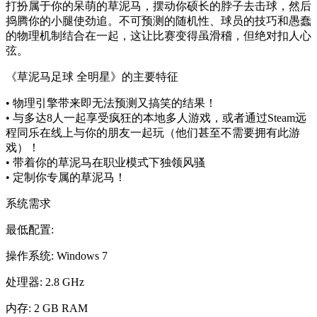
打扮属于你的呆萌的草泥马，摆动你硕长的脖子去击球，然后
捣腾你的小腿使劲追。不可预测的随机性、球员的技巧和愚蠢
的物理机制结合在一起，这让比赛变得虽滑稽，但绝对扣人心
弦。
《草泥马足球 全明星》的主要特征
• 物理引擎带来即无法预测又搞笑的结果！
• 与多达8人一起享受疯狂的本地多人游戏，或者通过Steam远
程同乐在线上与你的朋友一起玩（他们甚至不需要拥有此游
戏）！
• 带着你的草泥马在职业模式下独领风骚
• 定制你专属的草泥马！
系统需求
最低配置:
操作系统: Windows 7
处理器: 2.8 GHz
内存: 2 GB RAM