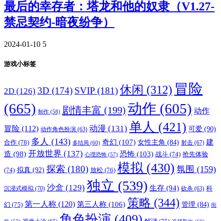
最后的幸存者：塔龙和他的奴隶（V1.27-
禁忌契约-暗夜纷争）
2024-01-10
5
游戏小标签
冒险
休闲
(312)
3D
(174)
SVIP
(181)
2D
(126)
(665)
动作
(605)
剧情丰富
(199)
动作
制作
(58)
单人
(421)
动漫
(131)
冒险
(112)
可爱
(90)
动作角色扮演
(63)
多人
(143)
奇幻
(107)
建
合作
(78)
女性主角
(84)
射击
(67)
多结局
(60)
开放世界
(137)
恐怖
(103)
造
(98)
战斗
(74)
抢先体验
心理恐怖
(57)
模拟
(430)
探索
(180)
氛围
(159)
拟真
(92)
放松
(76)
(74)
独立
(539)
沙盒
(129)
生存
(94)
沉浸式模拟
(70)
科
砍杀
(63)
策略
(344)
第一人称
(120)
第三人称
(106)
管理
(84)
幻
(75)
街
角色扮演
(409)