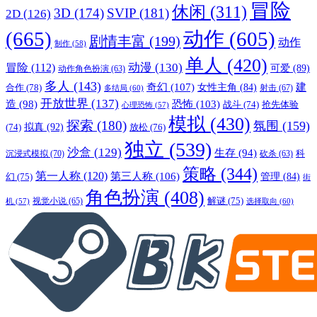
冒险
休闲
(311)
3D
(174)
SVIP
(181)
2D
(126)
(665)
动作
(605)
剧情丰富
(199)
动作
制作
(58)
单人
(420)
动漫
(130)
冒险
(112)
可爱
(89)
动作角色扮演
(63)
多人
(143)
奇幻
(107)
建
合作
(78)
女性主角
(84)
射击
(67)
多结局
(60)
开放世界
(137)
恐怖
(103)
造
(98)
战斗
(74)
抢先体验
心理恐怖
(57)
模拟
(430)
探索
(180)
氛围
(159)
拟真
(92)
放松
(76)
(74)
独立
(539)
沙盒
(129)
生存
(94)
沉浸式模拟
(70)
科
砍杀
(63)
策略
(344)
第一人称
(120)
第三人称
(106)
管理
(84)
幻
(75)
街
角色扮演
(408)
解谜
(75)
视觉小说
(65)
选择取向
(60)
机
(57)