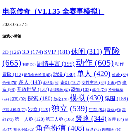
电竞传奇（V1.1.35-全赛事模拟）
2023-06-27
5
游戏小标签
冒险
休闲
(311)
3D
(174)
SVIP
(181)
2D
(126)
(665)
动作
(605)
剧情丰富
(199)
动作
制作
(58)
单人
(420)
动漫
(130)
冒险
(112)
可爱
(89)
动作角色扮演
(63)
多人
(143)
奇幻
(107)
建
合作
(78)
女性主角
(84)
射击
(67)
多结局
(60)
开放世界
(137)
恐怖
(103)
造
(98)
战斗
(74)
抢先体验
心理恐怖
(57)
模拟
(430)
探索
(180)
氛围
(159)
拟真
(92)
放松
(76)
(74)
独立
(539)
沙盒
(129)
生存
(94)
沉浸式模拟
(70)
科
砍杀
(63)
策略
(344)
第一人称
(120)
第三人称
(106)
管理
(84)
幻
(75)
街
角色扮演
(408)
解谜
(75)
视觉小说
(65)
选择取向
(60)
机
(57)