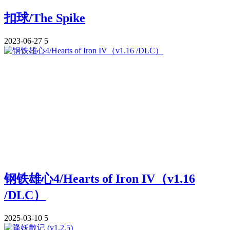
扣球/The Spike
2023-06-27
5
钢铁雄心4/Hearts of Iron IV（v1.16
/DLC）
2025-03-10
5