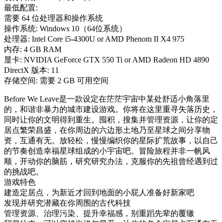
最低配置:
需要 64 位处理器和操作系统
操作系统: Windows 10（64位系统）
处理器: Intel Core i5-4300U or AMD Phenom II X4 975
内存: 4 GB RAM
显卡: NVIDIA GeForce GTX 550 Ti or AMD Radeon HD 4890
DirectX 版本: 11
存储空间: 需要 2 GB 可用空间
Before We Leave是一款设定在茫茫宇宙中某处舒适小角落里
的，和谐非暴力的城市建设游戏。你将在这里重寻失落历史，
同时让你的文明得到重生。囤积，搜集并管理资源，让你的定
居点繁荣昌盛，在你周边的六边形土地乃至星球之间分享物
资，互通有无。放轻松，慢慢编织你的星际扩荒故事，以自己
的节奏创造幸福星球组成的小宇宙吧。冒险旅程并非一帆风
顺，开动你的脑筋，研究研究办法，克服你的先祖曾经遇到过
的挑战吧。
游戏特色
建造定居点，为新近才回到地面的小屁人准备好新家吧
发现并研究潜藏在你周围的古代科技
管理资源、治理污染、提升幸福感，别重蹈先辈的覆辙