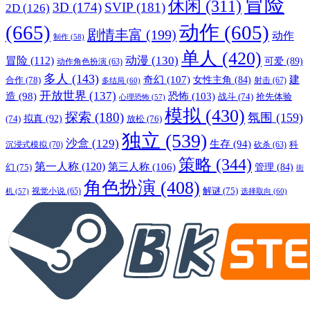
冒险
休闲
(311)
3D
(174)
SVIP
(181)
2D
(126)
(665)
动作
(605)
剧情丰富
(199)
动作
制作
(58)
单人
(420)
动漫
(130)
冒险
(112)
可爱
(89)
动作角色扮演
(63)
多人
(143)
奇幻
(107)
建
合作
(78)
女性主角
(84)
射击
(67)
多结局
(60)
开放世界
(137)
恐怖
(103)
造
(98)
战斗
(74)
抢先体验
心理恐怖
(57)
模拟
(430)
探索
(180)
氛围
(159)
拟真
(92)
放松
(76)
(74)
独立
(539)
沙盒
(129)
生存
(94)
沉浸式模拟
(70)
科
砍杀
(63)
策略
(344)
第一人称
(120)
第三人称
(106)
管理
(84)
幻
(75)
街
角色扮演
(408)
解谜
(75)
视觉小说
(65)
选择取向
(60)
机
(57)