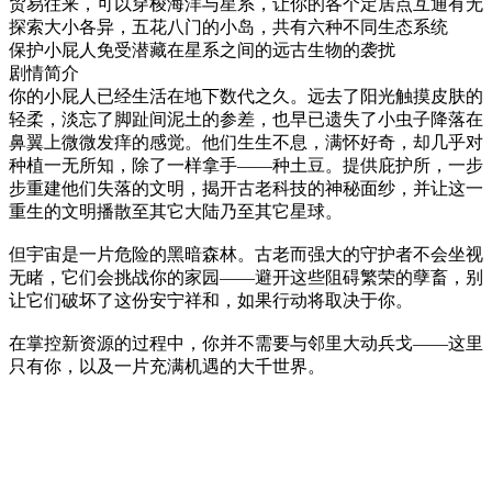
贸易往来，可以穿梭海洋与星系，让你的各个定居点互通有无
探索大小各异，五花八门的小岛，共有六种不同生态系统
保护小屁人免受潜藏在星系之间的远古生物的袭扰
剧情简介
你的小屁人已经生活在地下数代之久。远去了阳光触摸皮肤的
轻柔，淡忘了脚趾间泥土的参差，也早已遗失了小虫子降落在
鼻翼上微微发痒的感觉。他们生生不息，满怀好奇，却几乎对
种植一无所知，除了一样拿手——种土豆。提供庇护所，一步
步重建他们失落的文明，揭开古老科技的神秘面纱，并让这一
重生的文明播散至其它大陆乃至其它星球。
但宇宙是一片危险的黑暗森林。古老而强大的守护者不会坐视
无睹，它们会挑战你的家园——避开这些阻碍繁荣的孽畜，别
让它们破坏了这份安宁祥和，如果行动将取决于你。
在掌控新资源的过程中，你并不需要与邻里大动兵戈——这里
只有你，以及一片充满机遇的大千世界。