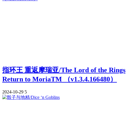
指环王 重返摩瑞亚/The Lord of the Rings
Return to MoriaTM （v1.3.4.166480）
2024-10-29
5