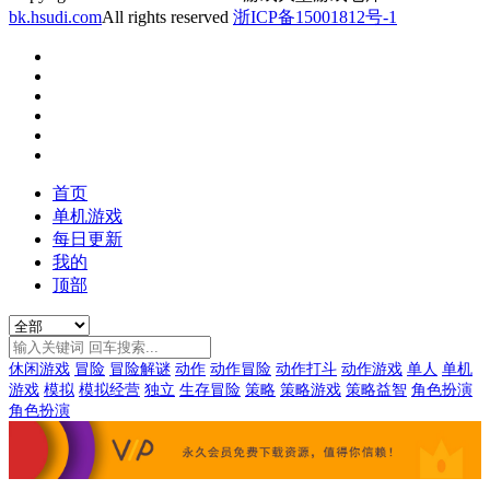
bk.hsudi.com
All rights reserved
浙ICP备15001812号-1
首页
单机游戏
每日更新
我的
顶部
休闲游戏
冒险
冒险解谜
动作
动作冒险
动作打斗
动作游戏
单人
单机
游戏
模拟
模拟经营
独立
生存冒险
策略
策略游戏
策略益智
角色扮演
角色扮演