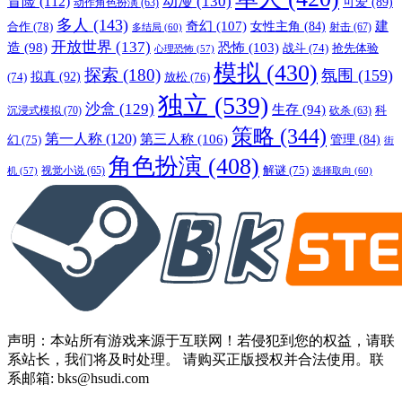
动漫
(130)
冒险
(112)
可爱
(89)
动作角色扮演
(63)
多人
(143)
奇幻
(107)
建
合作
(78)
女性主角
(84)
射击
(67)
多结局
(60)
开放世界
(137)
恐怖
(103)
造
(98)
战斗
(74)
抢先体验
心理恐怖
(57)
模拟
(430)
探索
(180)
氛围
(159)
拟真
(92)
放松
(76)
(74)
独立
(539)
沙盒
(129)
生存
(94)
沉浸式模拟
(70)
科
砍杀
(63)
策略
(344)
第一人称
(120)
第三人称
(106)
管理
(84)
幻
(75)
街
角色扮演
(408)
解谜
(75)
视觉小说
(65)
选择取向
(60)
机
(57)
声明：本站所有游戏来源于互联网！若侵犯到您的权益，请联
系站长，我们将及时处理。 请购买正版授权并合法使用。联
系邮箱: bks@hsudi.com