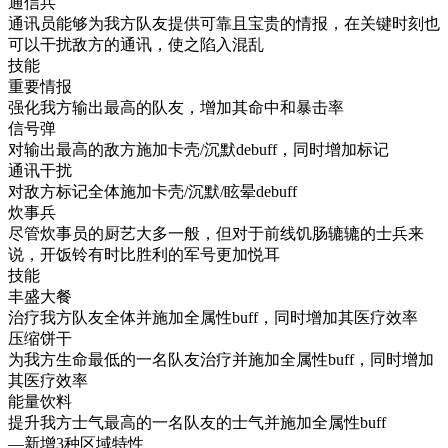
通信兵
通讯员能够为我方队友提供可靠且宝贵的情报，在关键时刻也
可以干扰敌方的通讯，使之陷入混乱
技能
重要情报
强化我方输出最高的队友，增加其命中和暴击率
信号弹
对输出最高的敌方施加卡壳/沉默debuff，同时增加标记
通讯干扰
对敌方标记全体施加卡壳/沉默/眩晕debuff
炊事兵
尽管炊事员的厨艺大多一般，但对于前线饥肠辘辘的士兵来
说，开饭铃有时比胜利的军号更加悦耳
技能
丰盛大餐
治疗我方队友全体并施加全属性buff，同时增加其医疗效率
压缩饼干
为我方生命最低的一名队友治疗并施加全属性buff，同时增加
其医疗效率
能量饮料
提升我方士气最高的一名队友的士气并施加全属性buff
—新增3种区域特性