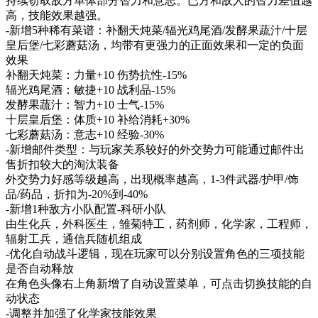
持续窃取敌方单体部分智力和意志。已方和敌人的智力差值越
高，技能效果越强。
-新增5种稀有菜谱：补翻天炖菜/辐光鸡尾酒/发酵果蔬汁/十层
皇后堡/七彩蘑菇汤，均带有更强力的正面效果和一定的负面
效果
补翻天炖菜：力量+10 伤势抗性-15%
辐光鸡尾酒：敏捷+10 战利品-15%
发酵果蔬汁：智力+10 士气-15%
十层皇后堡：体质+10 补给消耗+30%
七彩蘑菇汤：意志+10 经验-30%
-新增邮件类型：与玩家关系较好的外交势力可能通过邮件出
售折扣较大的淘汰装备
外交势力好感等级越高，出现概率越高，1-3件武器/护甲/饰
品/药品，折扣为-20%到-40%
-新增1种敌方小队配置-科研小队
由生化兵，外科医生，雏菊特工，药剂师，化学家，工程师，
辐射工兵，通信兵随机组成
-优化自动战斗逻辑，现在玩家可以分别设置角色的三项技能
是否自动释放
在角色头像右上角新增了自动设置菜单，可点击切换技能的自
动状态
-调整并加强了化学家技能效果