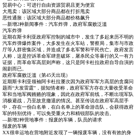
贸易中心：可进行自由资源贸易且更为便宜
大甩卖：该区域大部分商品都在打折甩卖
恶性通胀：该区域大部分商品都价格飙升
—新增2种新闻事件：汽车炸弹，政府军腐败泛滥
汽车炸弹
近期在斯卡利亚政府军控制的城市中，发生了多起来历不明的
汽车炸弹爆炸案件，大多发生在火车站，警察局，集市与市政
厅等人群密集区域，并造成了多名军警和平民伤亡。政府发言
人称，这是控诉革命军肆意破坏，屠杀民众等暴行的又一有力
证据，而革命军高层则声称，这只是阿卡杜拉政府自导自演的
闹剧而已。
政府军腐败泛滥（第45天出现）
近期斯卡利亚领袖阿卡杜拉屡次因为政府军军方高层的贪腐问
题而“大发雷霆”，据知情者称，政府军军方存在大量收受革命
军和当地军阀贿赂的现象，因此在政府军前线，不断出现军队
消极避战，乃至故意撤退的情况。甚至传说在政府军高层手
中，存在一份白名单，在白名单上的革命游击队，会获得政府
军的特别优待，可以免受重火力和精锐部队的攻击。
—新增2种营地事件：报废的车辆，队员的请求
报废的车辆
XX很幸运地在营地附近发现了一辆报废车辆，没有有效的身