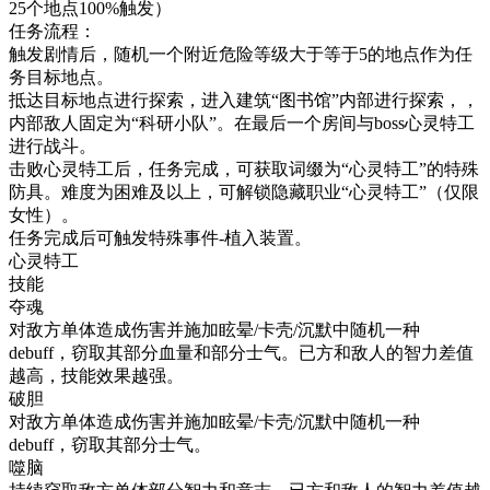
25个地点100%触发）
任务流程：
触发剧情后，随机一个附近危险等级大于等于5的地点作为任
务目标地点。
抵达目标地点进行探索，进入建筑“图书馆”内部进行探索，，
内部敌人固定为“科研小队”。在最后一个房间与boss心灵特工
进行战斗。
击败心灵特工后，任务完成，可获取词缀为“心灵特工”的特殊
防具。难度为困难及以上，可解锁隐藏职业“心灵特工”（仅限
女性）。
任务完成后可触发特殊事件-植入装置。
心灵特工
技能
夺魂
对敌方单体造成伤害并施加眩晕/卡壳/沉默中随机一种
debuff，窃取其部分血量和部分士气。已方和敌人的智力差值
越高，技能效果越强。
破胆
对敌方单体造成伤害并施加眩晕/卡壳/沉默中随机一种
debuff，窃取其部分士气。
噬脑