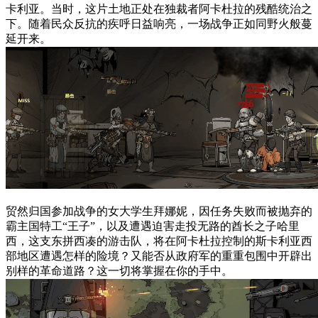
卡利亚。当时，这片土地正处在独裁者阿卡杜拉的残酷统治之
下。随着民众反抗的疾呼日益响亮，一场战争正如同野火般蔓
延开来。
贸然归国参加战争的女大学生拜娜妮，因任务失败而被抛弃的
霸主国特工“王子”，以及遭遇迫害走投无路的酋长之子哈里
西，这支东拼西凑的游击队，将在阿卡杜拉控制的斯卡利亚西
部地区遭遇怎样的险境？又能否从政府军的重重包围中开辟出
别样的革命道路？这一切将掌握在你的手中。