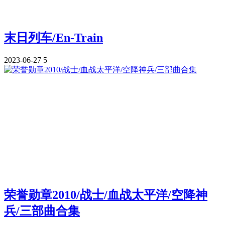
末日列车/En-Train
2023-06-27
5
荣誉勋章2010/战士/血战太平洋/空降神
兵/三部曲合集