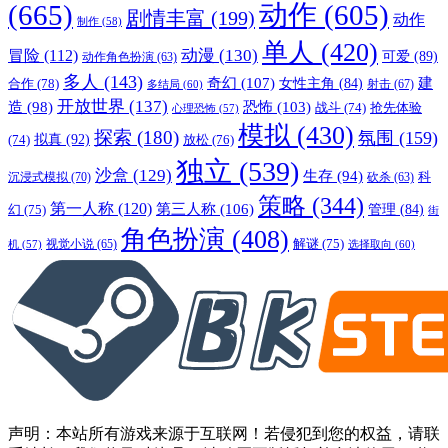
(665)
动作
(605)
剧情丰富
(199)
动作
制作
(58)
单人
(420)
动漫
(130)
冒险
(112)
可爱
(89)
动作角色扮演
(63)
多人
(143)
奇幻
(107)
建
合作
(78)
女性主角
(84)
射击
(67)
多结局
(60)
开放世界
(137)
恐怖
(103)
造
(98)
战斗
(74)
抢先体验
心理恐怖
(57)
模拟
(430)
探索
(180)
氛围
(159)
拟真
(92)
放松
(76)
(74)
独立
(539)
沙盒
(129)
生存
(94)
沉浸式模拟
(70)
科
砍杀
(63)
策略
(344)
第一人称
(120)
第三人称
(106)
管理
(84)
幻
(75)
街
角色扮演
(408)
解谜
(75)
视觉小说
(65)
选择取向
(60)
机
(57)
声明：本站所有游戏来源于互联网！若侵犯到您的权益，请联