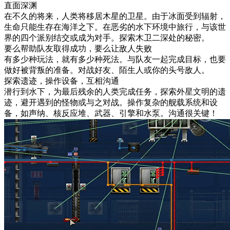
直面深渊
在不久的将来，人类将移居木星的卫星。由于冰面受到辐射，
生命只能生存在海洋之下。在恶劣的水下环境中旅行，与该世
界的四个派别结交或成为对手。探索木卫二深处的秘密。
要么帮助队友取得成功，要么让敌人失败
有多少种玩法，就有多少种死法。与队友一起完成目标，也要
做好被背叛的准备。对战好友、陌生人或你的头号敌人。
探索遗迹，操作设备，互相沟通
潜行到水下，为最后残余的人类完成任务，探索外星文明的遗
迹，避开遇到的怪物或与之对战。操作复杂的舰载系统和设
备，如声纳、核反应堆、武器、引擎和水泵。沟通很关键！