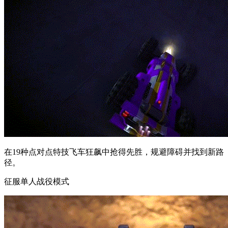
在19种点对点特技飞车狂飙中抢得先胜，规避障碍并找到新路
径。
征服单人战役模式