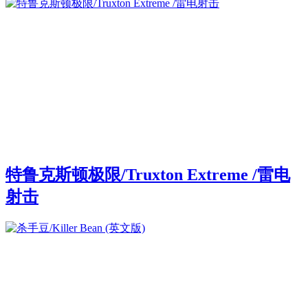
特鲁克斯顿极限/Truxton Extreme /雷电
射击