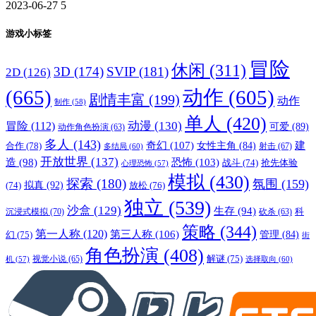
2023-06-27
5
游戏小标签
冒险
休闲
(311)
3D
(174)
SVIP
(181)
2D
(126)
(665)
动作
(605)
剧情丰富
(199)
动作
制作
(58)
单人
(420)
动漫
(130)
冒险
(112)
可爱
(89)
动作角色扮演
(63)
多人
(143)
奇幻
(107)
建
合作
(78)
女性主角
(84)
射击
(67)
多结局
(60)
开放世界
(137)
恐怖
(103)
造
(98)
战斗
(74)
抢先体验
心理恐怖
(57)
模拟
(430)
探索
(180)
氛围
(159)
拟真
(92)
放松
(76)
(74)
独立
(539)
沙盒
(129)
生存
(94)
沉浸式模拟
(70)
科
砍杀
(63)
策略
(344)
第一人称
(120)
第三人称
(106)
管理
(84)
幻
(75)
街
角色扮演
(408)
解谜
(75)
视觉小说
(65)
选择取向
(60)
机
(57)