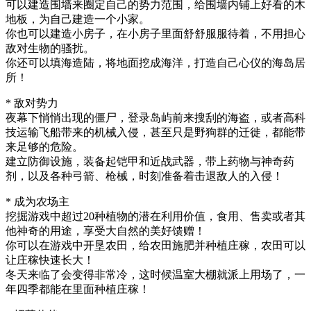
可以建造围墙来圈定自己的势力范围，给围墙内铺上好看的木
地板，为自己建造一个小家。
你也可以建造小房子，在小房子里面舒舒服服待着，不用担心
敌对生物的骚扰。
你还可以填海造陆，将地面挖成海洋，打造自己心仪的海岛居
所！
* 敌对势力
夜幕下悄悄出现的僵尸，登录岛屿前来搜刮的海盗，或者高科
技运输飞船带来的机械入侵，甚至只是野狗群的迁徙，都能带
来足够的危险。
建立防御设施，装备起铠甲和近战武器，带上药物与神奇药
剂，以及各种弓箭、枪械，时刻准备着击退敌人的入侵！
* 成为农场主
挖掘游戏中超过20种植物的潜在利用价值，食用、售卖或者其
他神奇的用途，享受大自然的美好馈赠！
你可以在游戏中开垦农田，给农田施肥并种植庄稼，农田可以
让庄稼快速长大！
冬天来临了会变得非常冷，这时候温室大棚就派上用场了，一
年四季都能在里面种植庄稼！