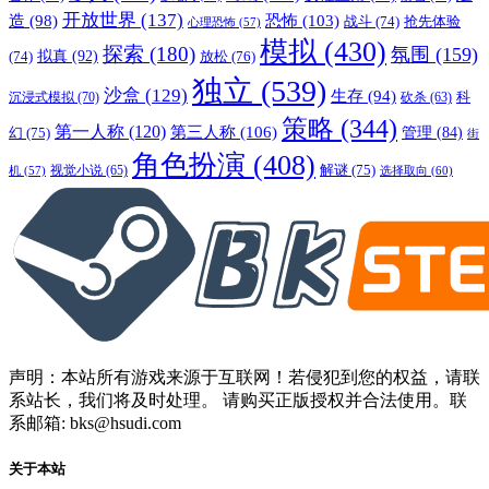
开放世界
(137)
恐怖
(103)
造
(98)
战斗
(74)
抢先体验
心理恐怖
(57)
模拟
(430)
探索
(180)
氛围
(159)
拟真
(92)
放松
(76)
(74)
独立
(539)
沙盒
(129)
生存
(94)
沉浸式模拟
(70)
科
砍杀
(63)
策略
(344)
第一人称
(120)
第三人称
(106)
管理
(84)
幻
(75)
街
角色扮演
(408)
解谜
(75)
视觉小说
(65)
选择取向
(60)
机
(57)
声明：本站所有游戏来源于互联网！若侵犯到您的权益，请联
系站长，我们将及时处理。 请购买正版授权并合法使用。联
系邮箱: bks@hsudi.com
关于本站