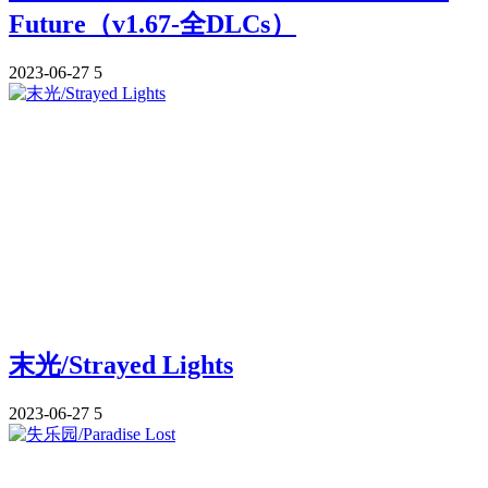
Future（v1.67-全DLCs）
2023-06-27
5
末光/Strayed Lights
2023-06-27
5