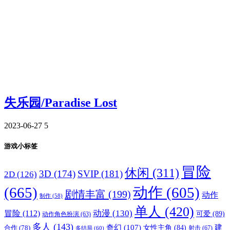
失乐园/Paradise Lost
2023-06-27
5
游戏小标签
冒险
休闲
(311)
3D
(174)
SVIP
(181)
2D
(126)
(665)
动作
(605)
剧情丰富
(199)
动作
制作
(58)
单人
(420)
动漫
(130)
冒险
(112)
可爱
(89)
动作角色扮演
(63)
多人
(143)
奇幻
(107)
建
合作
(78)
女性主角
(84)
射击
(67)
多结局
(60)