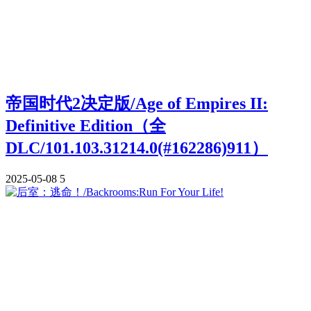
帝国时代2决定版/Age of Empires II:
Definitive Edition（全
DLC/101.103.31214.0(#162286)911）
2025-05-08
5