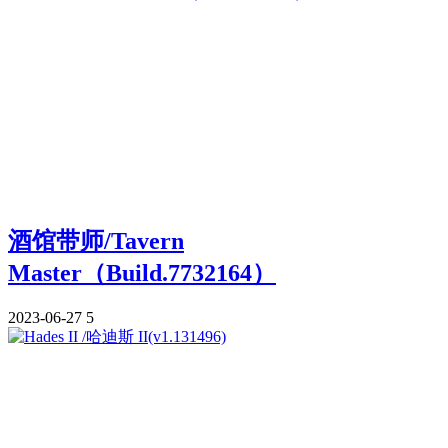
酒馆带师/Tavern
Master（Build.7732164）
2023-06-27
5