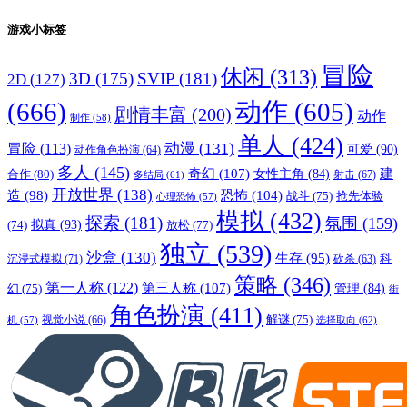
游戏小标签
冒险
休闲
(313)
3D
(175)
SVIP
(181)
2D
(127)
(666)
动作
(605)
剧情丰富
(200)
动作
制作
(58)
单人
(424)
动漫
(131)
冒险
(113)
可爱
(90)
动作角色扮演
(64)
多人
(145)
奇幻
(107)
建
合作
(80)
女性主角
(84)
射击
(67)
多结局
(61)
开放世界
(138)
恐怖
(104)
造
(98)
战斗
(75)
抢先体验
心理恐怖
(57)
模拟
(432)
探索
(181)
氛围
(159)
拟真
(93)
放松
(77)
(74)
独立
(539)
沙盒
(130)
生存
(95)
沉浸式模拟
(71)
科
砍杀
(63)
策略
(346)
第一人称
(122)
第三人称
(107)
管理
(84)
幻
(75)
街
角色扮演
(411)
视觉小说
(66)
解谜
(75)
选择取向
(62)
机
(57)