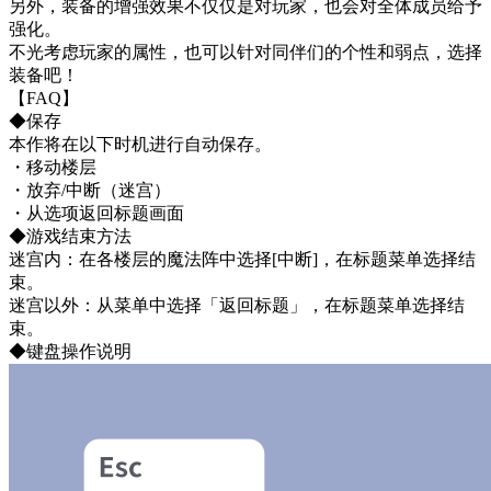
另外，装备的增强效果不仅仅是对玩家，也会对全体成员给予
强化。
不光考虑玩家的属性，也可以针对同伴们的个性和弱点，选择
装备吧！
【FAQ】
◆保存
本作将在以下时机进行自动保存。
・移动楼层
・放弃/中断（迷宫）
・从选项返回标题画面
◆游戏结束方法
迷宫内：在各楼层的魔法阵中选择[中断]，在标题菜单选择结
束。
迷宫以外：从菜单中选择「返回标题」，在标题菜单选择结
束。
◆键盘操作说明