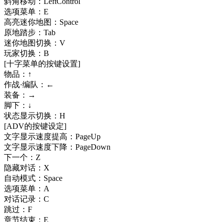
斜角移动：LeftControl
选项菜单：E
高亮迷你地图：Space
原地踏步：Tab
迷你地图切换：V
玩家切换：B
[十字菜单的按键设置]
物品：↑
作战·编队：←
装备：→
脚下：↓
状态显示切换：H
[ADV的按键设定]
文字显示速度提高：PageUp
文字显示速度下降：PageDown
下一个：Z
隐藏对话：X
自动模式：Space
选项菜单：A
对话记录：C
跳过：F
章节结束：E