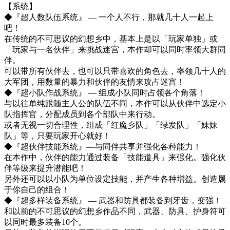
【系统】
◆『超人数队伍系统』 ― 一个人不行，那就几十人一起上
吧！
在传统的不可思议的幻想乡中，基本上是以「玩家单独」或
「玩家与一名伙伴」来挑战迷宫，本作却可以同时率领大群同
伴。
可以带所有伙伴去，也可以只带喜欢的角色去，率领几十人的
大军团，用数量的暴力和伙伴的友情来攻占迷宫！
◆『超小队作战系统』 ― 组成小队同时占领各个角落！
与以往单纯跟随主人公的队伍不同，本作可以从伙伴中选定小
队指挥官，分配成员到各个部队中来行动。
或者无视一切合理性，组成「红魔乡队」「绿发队」「妹妹
队」等，只要玩家开心就好！
◆『超伙伴技能系统』—与同伴共享并强化各种能力！
在本作中，伙伴的能力通过装备「技能道具」来强化。强化伙
伴等级来提升潜能吧！
另外还可以以小队为单位设定技能，并产生各种增益。创造属
于你自己的组合！
◆『超多样装备系统』 — 武器和防具都装备到牙齿，变强！
和以前的不可思议的幻想乡作品不同，武器、防具、护身符可
以同时最多装备10个。