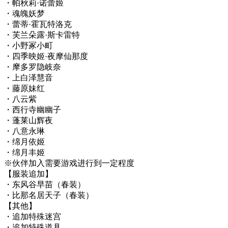
・帕秋莉·诺蕾姬
・魂魄妖梦
・蕾蒂·霍瓦特洛克
・芙兰朵露·斯卡雷特
・小野冢小町
・四季映姬·夜摩仙那度
・摩多罗隐岐奈
・上白泽慧音
・藤原妹红
・八云紫
・西行寺幽幽子
・蓬莱山辉夜
・八意永琳
・绵月依姬
・绵月丰姬
※伙伴加入需要游戏进行到一定程度
【服装追加】
・东风谷早苗（春装）
・比那名居天子（春装）
【其他】
・追加特殊迷宫
・追加特殊道具