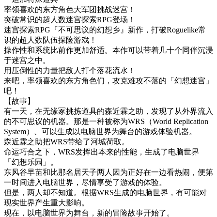
率领喜欢的东方角色大军团挑战迷宫！
突破常识的超人数迷宫探索RPG登场！
迷宫探索RPG『不可思议的幻想乡』新作，打破Roguelike常
识的超人数队伍探险游戏！
操作性和系统比前作更加舒适。本作可以带着几十个同伴沉浸
于迷宫之中。
用压倒性的力量把敌人打个落花流水！
来吧，率领喜欢的东方角色们，攻克难攻不落的「幻想迷宫」
吧！
【故事】
有一天，在无缘冢挑拣道具的森近霖之助，发现了从外界流入
的不可思议的机器。那是一种被称为WRS（World Replication
System）、可以生成以电脑世界为舞台的游戏体验机器。
森近霖之助把WRS带给了河城荷取。
命运巧合之下，WRS发挥出本来的性能，生成了电脑世界
「幻想乐园」。
东风谷早苗和比那名居天子两人因为正好在一边看热闹，便第
一时间进入电脑世界，尽情享受了游戏的体验。
但是，两人却不知道。根据WRS生成的电脑世界，有可能对
现实世界产生重大影响。
现在，以电脑世界为舞台，新的冒险故事开始了。