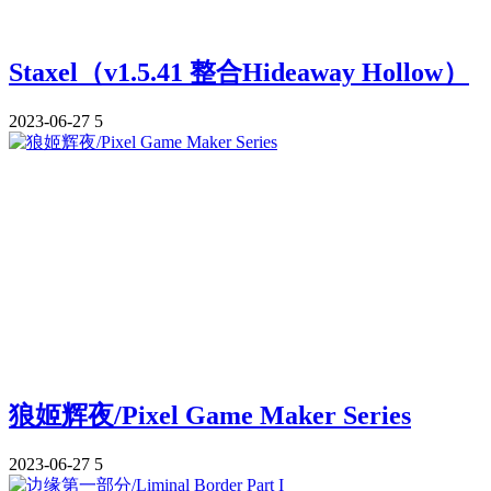
Staxel（v1.5.41 整合Hideaway Hollow）
2023-06-27
5
狼姬辉夜/Pixel Game Maker Series
2023-06-27
5