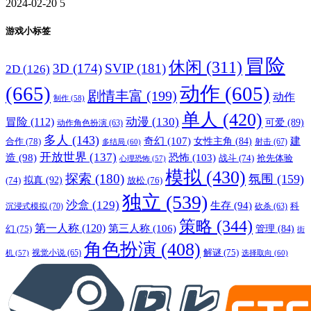
2024-02-20
5
游戏小标签
冒险
休闲
(311)
3D
(174)
SVIP
(181)
2D
(126)
(665)
动作
(605)
剧情丰富
(199)
动作
制作
(58)
单人
(420)
动漫
(130)
冒险
(112)
可爱
(89)
动作角色扮演
(63)
多人
(143)
奇幻
(107)
建
合作
(78)
女性主角
(84)
射击
(67)
多结局
(60)
开放世界
(137)
恐怖
(103)
造
(98)
战斗
(74)
抢先体验
心理恐怖
(57)
模拟
(430)
探索
(180)
氛围
(159)
拟真
(92)
放松
(76)
(74)
独立
(539)
沙盒
(129)
生存
(94)
沉浸式模拟
(70)
科
砍杀
(63)
策略
(344)
第一人称
(120)
第三人称
(106)
管理
(84)
幻
(75)
街
角色扮演
(408)
解谜
(75)
视觉小说
(65)
选择取向
(60)
机
(57)