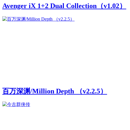
Avenger iX 1+2 Dual Collection（v1.02）
百万深渊/Million Depth （v2.2.5）