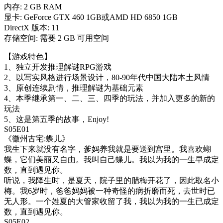
内存: 2 GB RAM
显卡: GeForce GTX 460 1GB或AMD HD 6850 1GB
DirectX 版本: 11
存储空间: 需要 2 GB 可用空间
【游戏特色】
1、独立开发推理解谜RPG游戏
2、以写实风格进行场景设计，80-90年代中国大陆本土风情
3、原创连续剧情，推理解谜为基础元素
4、本季继承第一、二、三、四季的玩法，并加入更多的新的
玩法
5、这是第五季的故事，Enjoy!
S05E01
《徽州古宅:蝶儿》
我生下来就没有名字，爹妈养我就是要送到宫里。我喜欢蝴
蝶，它们美丽又自由。我叫自己蝶儿。我以为我的一生早成定
数，直到遇见你。
听说，我降生时，是夏天，院子里的腊梅开花了，因此取名小
梅。我6岁时，爸爸妈妈被一种奇怪的病折磨而死，去世时已
无人形。一个姓夏的大管家收留了我，我以为我的一生已成定
数，直到遇见你。
S05E02