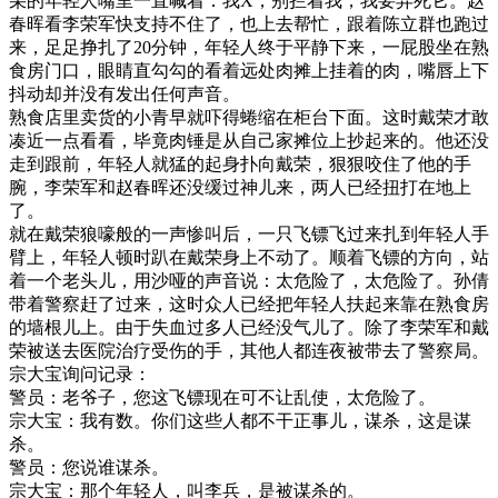
朵的年轻人嘴里一直喊着：我X，别拦着我，我要弄死它。赵
春晖看李荣军快支持不住了，也上去帮忙，跟着陈立群也跑过
来，足足挣扎了20分钟，年轻人终于平静下来，一屁股坐在熟
食房门口，眼睛直勾勾的看着远处肉摊上挂着的肉，嘴唇上下
抖动却并没有发出任何声音。
熟食店里卖货的小青早就吓得蜷缩在柜台下面。这时戴荣才敢
凑近一点看看，毕竟肉锤是从自己家摊位上抄起来的。他还没
走到跟前，年轻人就猛的起身扑向戴荣，狠狠咬住了他的手
腕，李荣军和赵春晖还没缓过神儿来，两人已经扭打在地上
了。
就在戴荣狼嚎般的一声惨叫后，一只飞镖飞过来扎到年轻人手
臂上，年轻人顿时趴在戴荣身上不动了。顺着飞镖的方向，站
着一个老头儿，用沙哑的声音说：太危险了，太危险了。孙倩
带着警察赶了过来，这时众人已经把年轻人扶起来靠在熟食房
的墙根儿上。由于失血过多人已经没气儿了。除了李荣军和戴
荣被送去医院治疗受伤的手，其他人都连夜被带去了警察局。
宗大宝询问记录：
警员：老爷子，您这飞镖现在可不让乱使，太危险了。
宗大宝：我有数。你们这些人都不干正事儿，谋杀，这是谋
杀。
警员：您说谁谋杀。
宗大宝：那个年轻人，叫李兵，是被谋杀的。