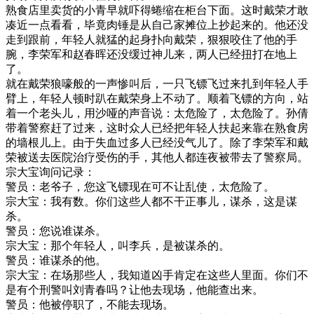
熟食店里卖货的小青早就吓得蜷缩在柜台下面。这时戴荣才敢
凑近一点看看，毕竟肉锤是从自己家摊位上抄起来的。他还没
走到跟前，年轻人就猛的起身扑向戴荣，狠狠咬住了他的手
腕，李荣军和赵春晖还没缓过神儿来，两人已经扭打在地上
了。
就在戴荣狼嚎般的一声惨叫后，一只飞镖飞过来扎到年轻人手
臂上，年轻人顿时趴在戴荣身上不动了。顺着飞镖的方向，站
着一个老头儿，用沙哑的声音说：太危险了，太危险了。孙倩
带着警察赶了过来，这时众人已经把年轻人扶起来靠在熟食房
的墙根儿上。由于失血过多人已经没气儿了。除了李荣军和戴
荣被送去医院治疗受伤的手，其他人都连夜被带去了警察局。
宗大宝询问记录：
警员：老爷子，您这飞镖现在可不让乱使，太危险了。
宗大宝：我有数。你们这些人都不干正事儿，谋杀，这是谋
杀。
警员：您说谁谋杀。
宗大宝：那个年轻人，叫李兵，是被谋杀的。
警员：谁谋杀的他。
宗大宝：在场那些人，我知道凶手肯定在这些人里面。你们不
是有个刑警叫刘青春吗？让他去现场，他能查出来。
警员：他被停职了，不能去现场。