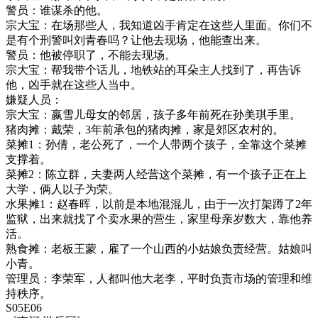
警员：谁谋杀的他。
宗大宝：在场那些人，我知道凶手肯定在这些人里面。你们不
是有个刑警叫刘青春吗？让他去现场，他能查出来。
警员：他被停职了，不能去现场。
宗大宝：帮我带个话儿，地铁站的耳朵主人找到了，再告诉
他，凶手就在这些人当中。
嫌疑人员：
宗大宝：嬴雪儿母女的邻居，孩子多年前死在孙美琪手里。
猪肉摊：戴荣，3年前承包的猪肉摊，家是郊区农村的。
菜摊1：孙倩，老公死了，一个人带两个孩子，全靠这个菜摊
支撑着。
菜摊2：陈立群，夫妻两人经营这个菜摊，有一个孩子正在上
大学，俩人以子为荣。
水果摊1：赵春晖，以前是本地混混儿，由于一次打架蹲了2年
监狱，出来就找了个卖水果的营生，家里母亲岁数大，靠他养
活。
熟食摊：老板王蒙，雇了一个山西的小姑娘负责经营。姑娘叫
小青。
管理员：李荣军，人都叫他大老李，平时负责市场的管理和维
持秩序。
S05E06