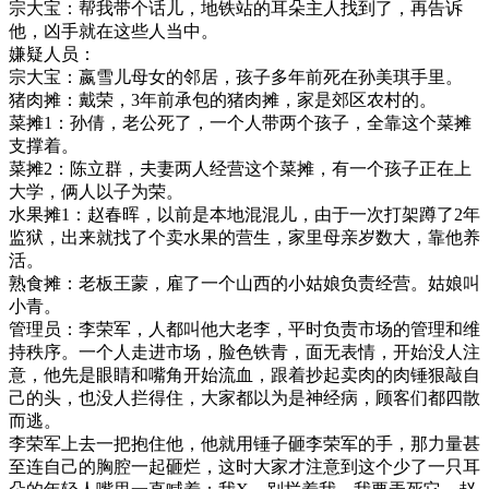
宗大宝：帮我带个话儿，地铁站的耳朵主人找到了，再告诉
他，凶手就在这些人当中。
嫌疑人员：
宗大宝：嬴雪儿母女的邻居，孩子多年前死在孙美琪手里。
猪肉摊：戴荣，3年前承包的猪肉摊，家是郊区农村的。
菜摊1：孙倩，老公死了，一个人带两个孩子，全靠这个菜摊
支撑着。
菜摊2：陈立群，夫妻两人经营这个菜摊，有一个孩子正在上
大学，俩人以子为荣。
水果摊1：赵春晖，以前是本地混混儿，由于一次打架蹲了2年
监狱，出来就找了个卖水果的营生，家里母亲岁数大，靠他养
活。
熟食摊：老板王蒙，雇了一个山西的小姑娘负责经营。姑娘叫
小青。
管理员：李荣军，人都叫他大老李，平时负责市场的管理和维
持秩序。一个人走进市场，脸色铁青，面无表情，开始没人注
意，他先是眼睛和嘴角开始流血，跟着抄起卖肉的肉锤狠敲自
己的头，也没人拦得住，大家都以为是神经病，顾客们都四散
而逃。
李荣军上去一把抱住他，他就用锤子砸李荣军的手，那力量甚
至连自己的胸腔一起砸烂，这时大家才注意到这个少了一只耳