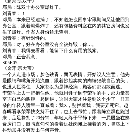
《超杀:陈双十》
邓局：陈双十办公室爆炸了。
刘青春：！
邓局：本来已经逮捕了，不知道怎么回事审讯期间又让他回到
办公室，跟着就爆炸了。还有包括资料室在内的其它房间也发
生了爆炸。作案人身份还未查明。
刘青春：有针对性的。
邓局：对，好在办公室没有全被炸毁，你…。
刘青春：我得去看看，能留下什么有用的线索。
邓局：正合我意。
S05E05
《金牙:宗大宝》
一个人走进市场，脸色铁青，面无表情，开始没人注意，他先
是眼睛和嘴角开始流血，跟着抄起卖肉的肉锤狠敲自己的头，
也没人拦得住，大家都以为是神经病，顾客们都四散而逃。
李荣军上去一把抱住他，他就用锤子砸李荣军的手，那力量甚
至连自己的胸腔一起砸烂，这时大家才注意到这个少了一只耳
朵的年轻人嘴里一直喊着：我X，别拦着我，我要弄死它。赵
春晖看李荣军快支持不住了，也上去帮忙，跟着陈立群也跑过
来，足足挣扎了20分钟，年轻人终于平静下来，一屁股坐在熟
食房门口，眼睛直勾勾的看着远处肉摊上挂着的肉，嘴唇上下
抖动却并没有发出任何声音。