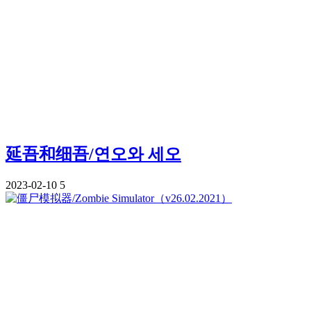
延吾和细吾/연오와 세오
2023-02-10
5