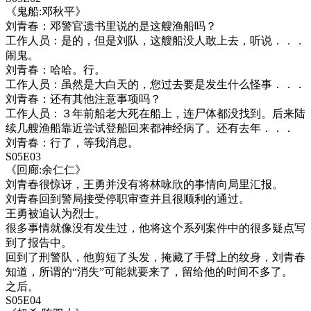
《鬼船:邓秋平》
刘青春：邓警官遗书里说的是这艘渔船吗？
工作人员：是的，但是刘队，这艘船没人敢上去，听说．．．
闹鬼。
刘青春：哈哈。行。
工作人员：虽然是大白天的，您过去要是发生什么怪事．．．
刘青春：还有其他注意事项吗？
工作人员：３年前船老大死在船上，连尸体都没找到。后来陆
续几艘渔船靠近尝试登船回来都神经病了。还有去年．．．
刘青春：行了，等我消息。
S05E03
《回廊:余仁仁》
刘青春很惊讶，王勇并没有将林咏欣的事情向局里汇报。
刘青春回到警局接受停职审查并且很顺利的通过。
王勇被追认为烈士。
很多事情就像没有发生过，他将这个系列案件中的很多疑点写
到了报告中。
回到了刑警队，他剪短了头发，掩藏了手臂上的纹身，刘青春
知道，所谓的“消失”可能就要来了，留给他的时间不多了。
之后。
S05E04