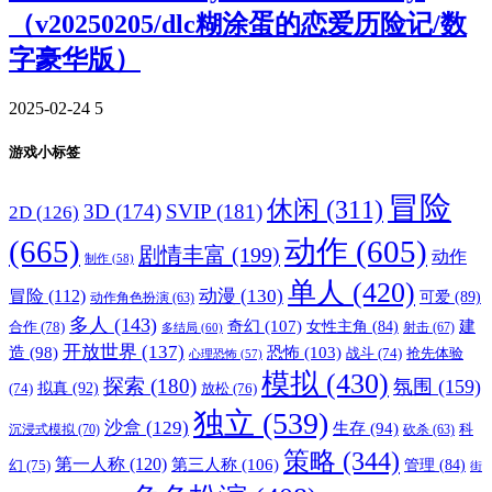
（v20250205/dlc糊涂蛋的恋爱历险记/数
字豪华版）
2025-02-24
5
游戏小标签
冒险
休闲
(311)
3D
(174)
SVIP
(181)
2D
(126)
(665)
动作
(605)
剧情丰富
(199)
动作
制作
(58)
单人
(420)
动漫
(130)
冒险
(112)
可爱
(89)
动作角色扮演
(63)
多人
(143)
奇幻
(107)
建
合作
(78)
女性主角
(84)
射击
(67)
多结局
(60)
开放世界
(137)
恐怖
(103)
造
(98)
战斗
(74)
抢先体验
心理恐怖
(57)
模拟
(430)
探索
(180)
氛围
(159)
拟真
(92)
放松
(76)
(74)
独立
(539)
沙盒
(129)
生存
(94)
沉浸式模拟
(70)
科
砍杀
(63)
策略
(344)
第一人称
(120)
第三人称
(106)
管理
(84)
幻
(75)
街