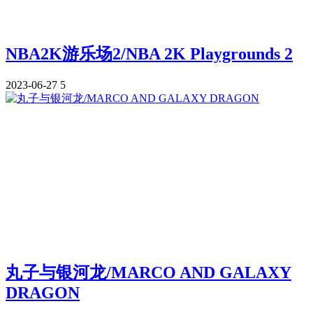
NBA2K游乐场2/NBA 2K Playgrounds 2
2023-06-27
5
丸子与银河龙/MARCO AND GALAXY
DRAGON